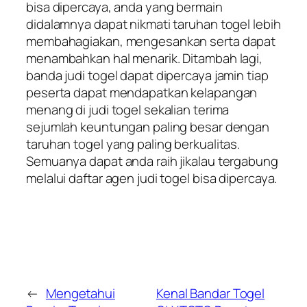
bisa dipercaya, anda yang bermain
didalamnya dapat nikmati taruhan togel lebih
membahagiakan, mengesankan serta dapat
menambahkan hal menarik. Ditambah lagi,
banda judi togel dapat dipercaya jamin tiap
peserta dapat mendapatkan kelapangan
menang di judi togel sekalian terima
sejumlah keuntungan paling besar dengan
taruhan togel yang paling berkualitas.
Semuanya dapat anda raih jikalau tergabung
melalui daftar agen judi togel bisa dipercaya.
←
Mengetahui
Kenal Bandar Togel