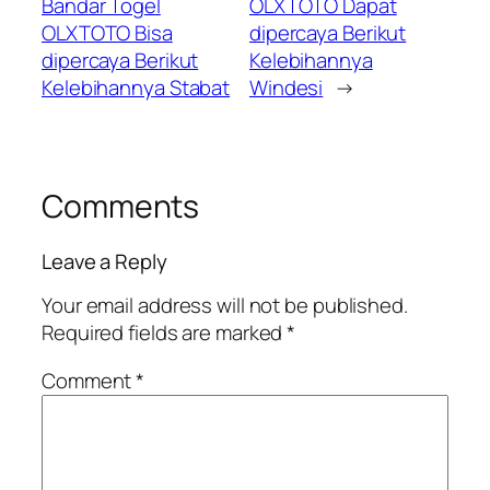
Bandar Togel
OLXTOTO Dapat
OLXTOTO Bisa
dipercaya Berikut
dipercaya Berikut
Kelebihannya
Kelebihannya Stabat
Windesi
→
Comments
Leave a Reply
Your email address will not be published.
Required fields are marked
*
Comment
*