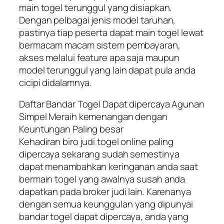
main togel terunggul yang disiapkan.
Dengan pelbagai jenis model taruhan,
pastinya tiap peserta dapat main togel lewat
bermacam macam sistem pembayaran,
akses melalui feature apa saja maupun
model terunggul yang lain dapat pula anda
cicipi didalamnya.
Daftar Bandar Togel Dapat dipercaya Agunan
Simpel Meraih kemenangan dengan
Keuntungan Paling besar
Kehadiran biro judi togel online paling
dipercaya sekarang sudah semestinya
dapat menambahkan keringanan anda saat
bermain togel yang awalnya susah anda
dapatkan pada broker judi lain. Karenanya
dengan semua keunggulan yang dipunyai
bandar togel dapat dipercaya, anda yang