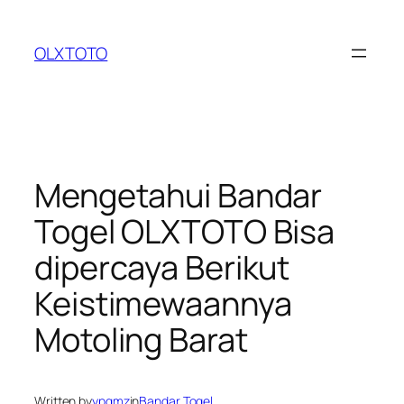
Skip
to
OLXTOTO
content
Mengetahui Bandar
Togel OLXTOTO Bisa
dipercaya Berikut
Keistimewaannya
Motoling Barat
Written by
ypgmz
in
Bandar Togel