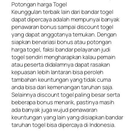
Potongan harga Togel
Keunggulan terbaik lain dari bandar togel
dapat dipercaya adalah mempunyai banyak
penawaran bonus sampai discount togel
yang dapat anggotanya temukan. Dengan
siapkan bervariasi bonus atau potongan
harga togel, faksi bandar pelayanan judi
togel sendiri mengharapkan kalau pemain
atau peserta didalamnya dapat rasakan
kepuasan lebih lantaran bisa peroleh
tambahan keuntungan yang tidak cuma
anda bisa dari kemenangan taruhan saja.
Selainnya discount togel paling besar serta
beberapa bonus menarik, pastinya masih
ada banyak juga wujud penawaran
keuntungan yang lain yang disiapkan bandar
taruhan togel bisa dipercaya di Indonesia.