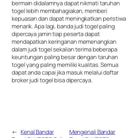
bermain didalamnya dapat nikmati taruhan
togel lebih membahagiakan, memberi
kepuasan dan dapat meningkatkan peristiwa
menarik. Apa lagi, banda judi togel paling
dipercaya jamin tiap peserta dapat
mendapatkan keringanan memenangkan
dalam judi togel sekalian terima beberapa
keuntungan paling besar dengan taruhan
togel yang paling memiliki kualitas. Semua
dapat anda capai jika masuk melalui daftar
broker judi togel bisa dipercaya.
←
Kenal Bandar
Mengenali Bandar