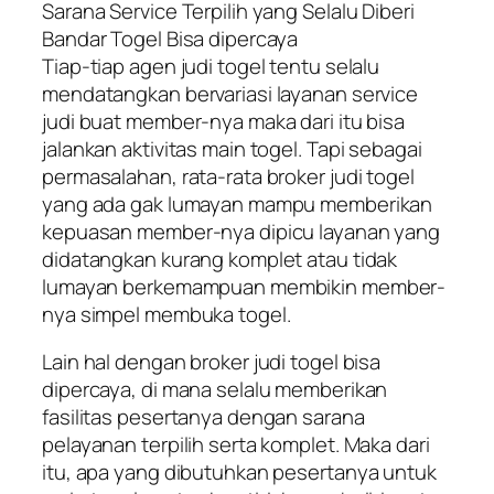
Sarana Service Terpilih yang Selalu Diberi
Bandar Togel Bisa dipercaya
Tiap-tiap agen judi togel tentu selalu
mendatangkan bervariasi layanan service
judi buat member-nya maka dari itu bisa
jalankan aktivitas main togel. Tapi sebagai
permasalahan, rata-rata broker judi togel
yang ada gak lumayan mampu memberikan
kepuasan member-nya dipicu layanan yang
didatangkan kurang komplet atau tidak
lumayan berkemampuan membikin member-
nya simpel membuka togel.
Lain hal dengan broker judi togel bisa
dipercaya, di mana selalu memberikan
fasilitas pesertanya dengan sarana
pelayanan terpilih serta komplet. Maka dari
itu, apa yang dibutuhkan pesertanya untuk