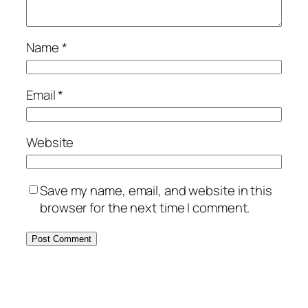
Name
*
Email
*
Website
Save my name, email, and website in this
browser for the next time I comment.