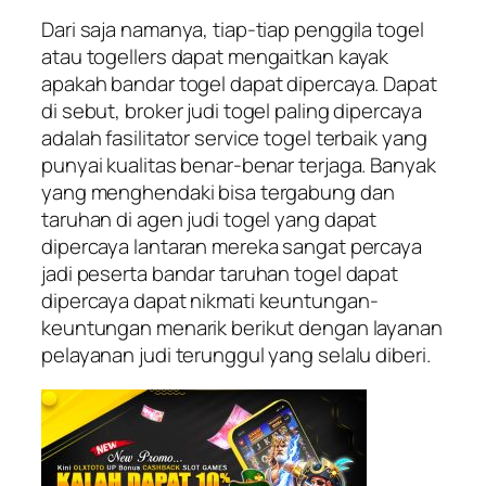
Dari saja namanya, tiap-tiap penggila togel
atau togellers dapat mengaitkan kayak
apakah bandar togel dapat dipercaya. Dapat
di sebut, broker judi togel paling dipercaya
adalah fasilitator service togel terbaik yang
punyai kualitas benar-benar terjaga. Banyak
yang menghendaki bisa tergabung dan
taruhan di agen judi togel yang dapat
dipercaya lantaran mereka sangat percaya
jadi peserta bandar taruhan togel dapat
dipercaya dapat nikmati keuntungan-
keuntungan menarik berikut dengan layanan
pelayanan judi terunggul yang selalu diberi.