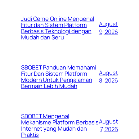
Judi Ceme Online Mengenal
August
Fitur dan Sistem Platform
Berbasis Teknologi dengan
9, 2026
Mudah dan Seru
SBOBET Panduan Memahami
August
Fitur Dan Sistem Platform
Modern Untuk Pengalaman
8, 2026
Bermain Lebih Mudah
SBOBET Mengenal
August
Mekanisme Platform Berbasis
Internet yang Mudah dan
7, 2026
Praktis