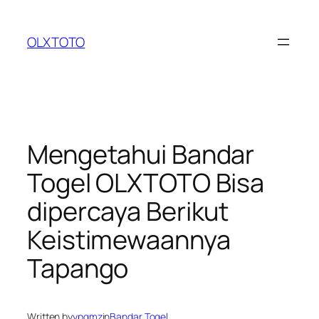
Skip
to
OLXTOTO
content
Mengetahui Bandar
Togel OLXTOTO Bisa
dipercaya Berikut
Keistimewaannya
Tapango
Written by
ypgmz
in
Bandar Togel