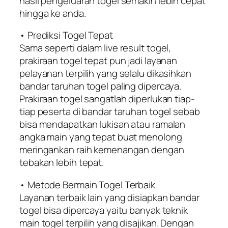
hasil pengeluaran togel semakin lebih cepat
hingga ke anda.
• Prediksi Togel Tepat
Sama seperti dalam live result togel,
prakiraan togel tepat pun jadi layanan
pelayanan terpilih yang selalu dikasihkan
bandar taruhan togel paling dipercaya.
Prakiraan togel sangatlah diperlukan tiap-
tiap peserta di bandar taruhan togel sebab
bisa mendapatkan lukisan atau ramalan
angka main yang tepat buat menolong
meringankan raih kemenangan dengan
tebakan lebih tepat.
• Metode Bermain Togel Terbaik
Layanan terbaik lain yang disiapkan bandar
togel bisa dipercaya yaitu banyak teknik
main togel terpilih yang disajikan. Dengan