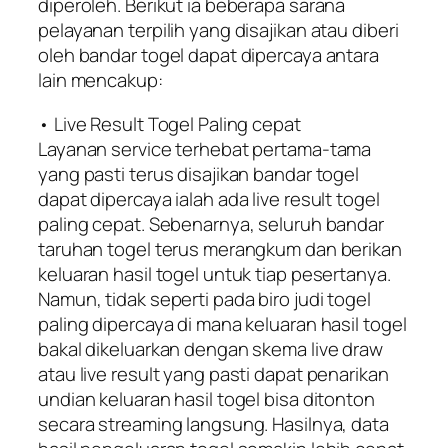
diperoleh. Berikut ia beberapa sarana
pelayanan terpilih yang disajikan atau diberi
oleh bandar togel dapat dipercaya antara
lain mencakup:
• Live Result Togel Paling cepat
Layanan service terhebat pertama-tama
yang pasti terus disajikan bandar togel
dapat dipercaya ialah ada live result togel
paling cepat. Sebenarnya, seluruh bandar
taruhan togel terus merangkum dan berikan
keluaran hasil togel untuk tiap pesertanya.
Namun, tidak seperti pada biro judi togel
paling dipercaya di mana keluaran hasil togel
bakal dikeluarkan dengan skema live draw
atau live result yang pasti dapat penarikan
undian keluaran hasil togel bisa ditonton
secara streaming langsung. Hasilnya, data