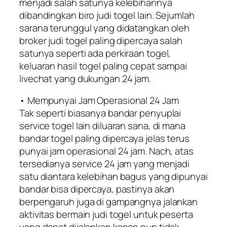
menjadi salah satunya kelebihannya
dibandingkan biro judi togel lain. Sejumlah
sarana terunggul yang didatangkan oleh
broker judi togel paling dipercaya salah
satunya seperti ada perkiraan togel,
keluaran hasil togel paling cepat sampai
livechat yang dukungan 24 jam.
• Mempunyai Jam Operasional 24 Jam
Tak seperti biasanya bandar penyuplai
service togel lain diluaran sana, di mana
bandar togel paling dipercaya jelas terus
punyai jam operasional 24 jam. Nach, atas
tersedianya service 24 jam yang menjadi
satu diantara kelebihan bagus yang dipunyai
bandar bisa dipercaya, pastinya akan
berpengaruh juga di gampangnya jalankan
aktivitas bermain judi togel untuk peserta