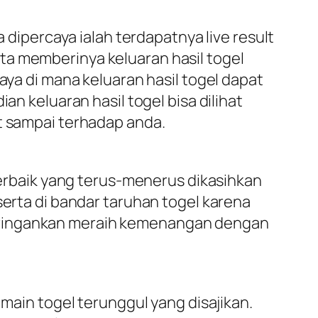
a dipercaya ialah terdapatnya live result
ta memberinya keluaran hasil togel
aya di mana keluaran hasil togel dapat
an keluaran hasil togel bisa dilihat
at sampai terhadap anda.
 terbaik yang terus-menerus dikasihkan
serta di bandar taruhan togel karena
meringankan meraih kemenangan dengan
 main togel terunggul yang disajikan.