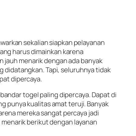
awarkan sekalian siapkan pelayanan
 yang harus dimainkan karena
ian jauh menarik dengan ada banyak
didatangkan. Tapi, seluruhnya tidak
at dipercaya.
bandar togel paling dipercaya. Dapat di
ang punya kualitas amat teruji. Banyak
karena mereka sangat percaya jadi
 menarik berikut dengan layanan