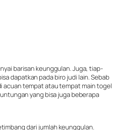
unyai barisan keunggulan. Juga, tiap-
isa dapatkan pada biro judi lain. Sebab
adi acuan tempat atau tempat main togel
euntungan yang bisa juga beberapa
ketimbang dari jumlah keunggulan.