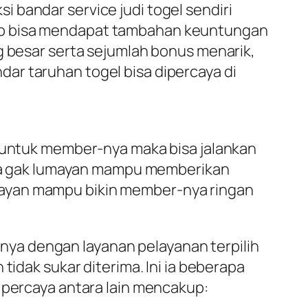
 bandar service judi togel sendiri
bab bisa mendapat tambahan keuntungan
g besar serta sejumlah bonus menarik,
ar taruhan togel bisa dipercaya di
i untuk member-nya maka bisa jalankan
 ada gak lumayan mampu memberikan
mayan mampu bikin member-nya ringan
tanya dengan layanan pelayanan terpilih
tidak sukar diterima. Ini ia beberapa
ipercaya antara lain mencakup: