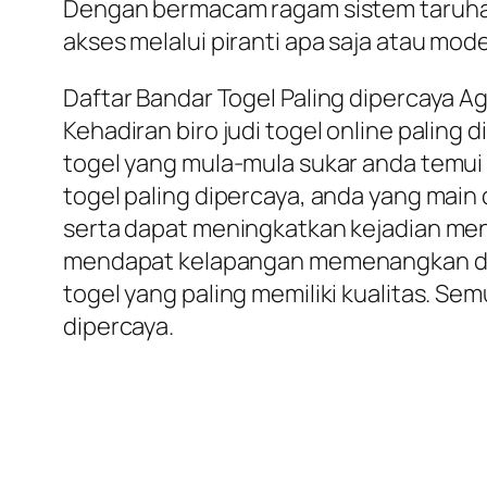
Dengan bermacam ragam sistem taruhan,
akses melalui piranti apa saja atau mod
Daftar Bandar Togel Paling dipercaya
Kehadiran biro judi togel online palin
togel yang mula-mula sukar anda temui
togel paling dipercaya, anda yang mai
serta dapat meningkatkan kejadian menar
mendapat kelapangan memenangkan dala
togel yang paling memiliki kualitas. Se
dipercaya.