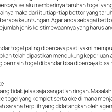
dipercaya selalu memberinya taruhan togel y
nya maka dari itu tiap-tiap bettor yang taruh
berapa keuntungan. Agar anda sebagai bettor
 sejumlah jenis keistimewaannya yang harus a
andar togel paling dipercaya pasti yakni memp
apkan telah dipastikan mendukung keperlua
g bermain togel di bandar bisa dipercaya bi
ke
ng tidak jelas saja sangatlah ringan. Masalahn
e togel yang komplet serta oke di mana menja
lah sarana terpilih yang didatangkan oleh agen