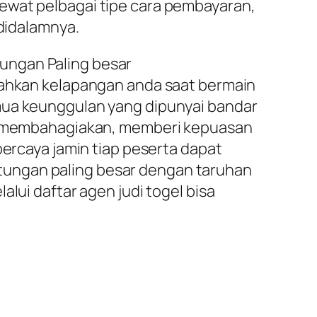
ewat pelbagai tipe cara pembayaran,
 didalamnya.
ungan Paling besar
mbahkan kelapangan anda saat bermain
emua keunggulan yang dipunyai bandar
bih membahagiakan, memberi kepuasan
percaya jamin tiap peserta dapat
tungan paling besar dengan taruhan
lui daftar agen judi togel bisa