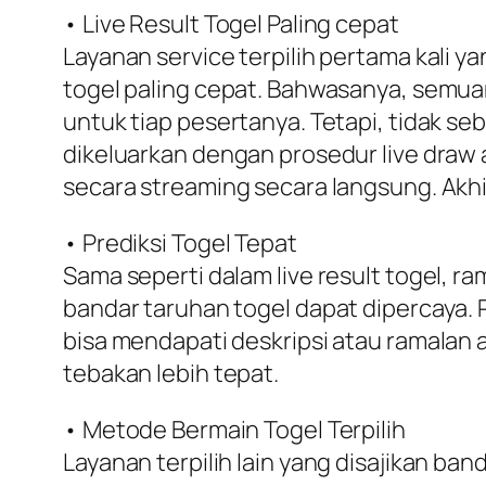
• Live Result Togel Paling cepat
Layanan service terpilih pertama kali ya
togel paling cepat. Bahwasanya, semua
untuk tiap pesertanya. Tetapi, tidak se
dikeluarkan dengan prosedur live draw at
secara streaming secara langsung. Akhi
• Prediksi Togel Tepat
Sama seperti dalam live result togel, r
bandar taruhan togel dapat dipercaya. P
bisa mendapati deskripsi atau ramala
tebakan lebih tepat.
• Metode Bermain Togel Terpilih
Layanan terpilih lain yang disajikan ba