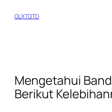
Skip
to
OLXTOTO
content
Mengetahui Banda
Berikut Kelebiha