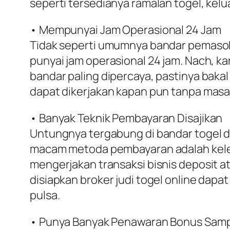
seperti tersedianya ramalan togel, kelu
• Mempunyai Jam Operasional 24 Jam
Tidak seperti umumnya bandar pemasok p
punyai jam operasional 24 jam. Nach, ka
bandar paling dipercaya, pastinya baka
dapat dikerjakan kapan pun tanpa masa
• Banyak Teknik Pembayaran Disajikan
Untungnya tergabung di bandar togel d
macam metoda pembayaran adalah keleb
mengerjakan transaksi bisnis deposit a
disiapkan broker judi togel online dap
pulsa.
• Punya Banyak Penawaran Bonus Samp