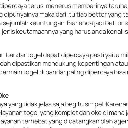
t dipercaya terus-menerus memberinya taruh
ipunyainya maka dari itu tiap bettor yang ta
sejumlah keuntungan. Biar anda jadi bettor s
h jenis keutamaannya yang harus anda kenali 
ri bandar togel dapat dipercaya pasti yaitu mi
sudah dipastikan mendukung kepentingan at
bermain togel di bandar paling dipercaya bis
 Oke
 yang tidak jelas saja begitu simpel. Karenan
elayanan togel yang komplet dan oke di mana
h layanan terhebat yang didatangkan oleh agen 