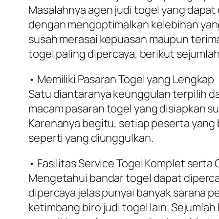
Masalahnya agen judi togel yang dapa
dengan mengoptimalkan kelebihan yang d
susah merasai kepuasan maupun terima 
togel paling dipercaya, berikut sejumla
• Memiliki Pasaran Togel yang Lengkap
Satu diantaranya keunggulan terpilih da
macam pasaran togel yang disiapkan 
Karenanya begitu, setiap peserta yang 
seperti yang diunggulkan.
• Fasilitas Service Togel Komplet serta
Mengetahui bandar togel dapat dipercaya
dipercaya jelas punyai banyak sarana p
ketimbang biro judi togel lain. Sejumla