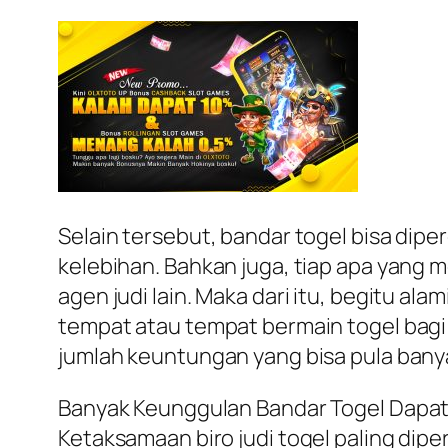
Selain tersebut, bandar togel bisa dip
kelebihan. Bahkan juga, tiap apa yang m
agen judi lain. Maka dari itu, begitu al
tempat atau tempat bermain togel ba
jumlah keuntungan yang bisa pula banya
Banyak Keunggulan Bandar Togel Dapat
Ketaksamaan biro judi togel paling dipe