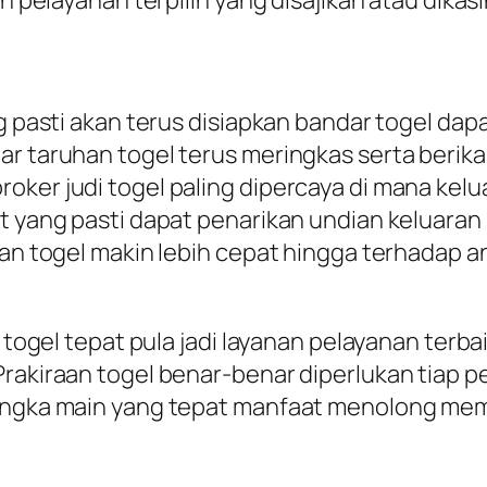
an pelayanan terpilih yang disajikan atau dika
g pasti akan terus disiapkan bandar togel dapat
r taruhan togel terus meringkas serta berikan
ker judi togel paling dipercaya di mana kelua
t yang pasti dapat penarikan undian keluaran h
ran togel makin lebih cepat hingga terhadap a
an togel tepat pula jadi layanan pelayanan ter
Prakiraan togel benar-benar diperlukan tiap p
n angka main yang tepat manfaat menolong 