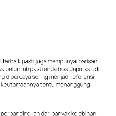
l terbaik pasti juga mempunyai barisan
ya belumlah pasti anda bisa dapatkan di
ling dipercaya sering menjadi referensi
ua keutamaannya tentu menanggung
 diperbandingkan dari banyak kelebihan.