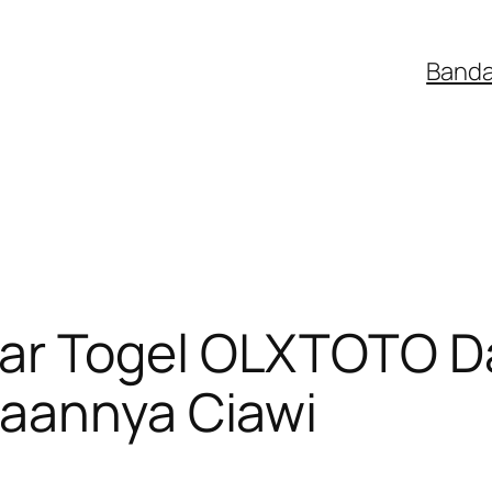
Banda
ar Togel OLXTOTO Da
waannya Ciawi