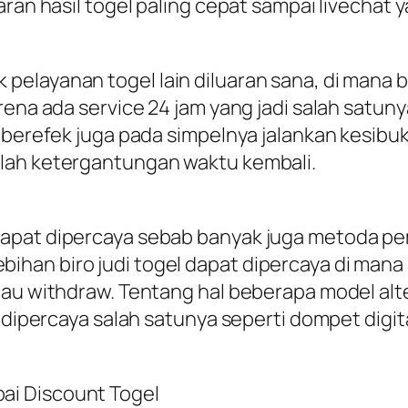
aran hasil togel paling cepat sampai livechat
elayanan togel lain diluaran sana, di mana ba
rena ada service 24 jam yang jadi salah satun
l berefek juga pada simpelnya jalankan kesibu
lah ketergantungan waktu kembali.
apat dipercaya sebab banyak juga metoda pemb
ihan biro judi togel dapat dipercaya di ma
tau withdraw. Tentang hal beberapa model alt
at dipercaya salah satunya seperti dompet dig
ai Discount Togel