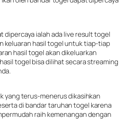
sihkan oleh bandar togel dapat dipercaya
 dipercaya ialah ada live result togel
 keluaran hasil togel untuk tiap-tiap
ran hasil togel akan dikeluarkan
asil togel bisa dilihat secara streaming
nda.
baik yang terus-menerus dikasihkan
eserta di bandar taruhan togel karena
mempermudah raih kemenangan dengan