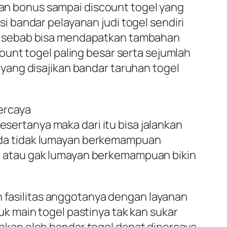
aran bonus sampai discount togel yang
 bandar pelayanan judi togel sendiri
h sebab bisa mendapatkan tambahan
unt togel paling besar serta sejumlah
yang disajikan bandar taruhan togel
ercaya
esertanya maka dari itu bisa jalankan
g ada tidak lumayan berkemampuan
 atau gak lumayan berkemampuan bikin
n fasilitas anggotanya dengan layanan
 main togel pastinya tak kan sukar