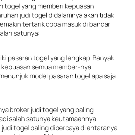
an togel yang memberi kepuasan
ruhan judi togel didalamnya akan tidak
emakin tertarik coba masuk di bandar
salah satunya:
liki pasaran togel yang lengkap. Banyak
au kepuasan semua member-nya.
a menunjuk model pasaran togel apa saja
ya broker judi togel yang paling
 jadi salah satunya keutamaannya
judi togel paling dipercaya di antaranya