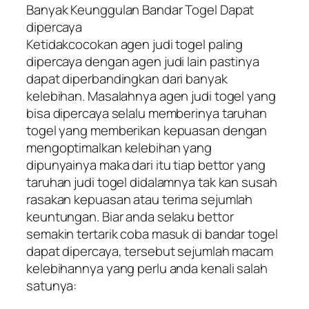
Banyak Keunggulan Bandar Togel Dapat
dipercaya
Ketidakcocokan agen judi togel paling
dipercaya dengan agen judi lain pastinya
dapat diperbandingkan dari banyak
kelebihan. Masalahnya agen judi togel yang
bisa dipercaya selalu memberinya taruhan
togel yang memberikan kepuasan dengan
mengoptimalkan kelebihan yang
dipunyainya maka dari itu tiap bettor yang
taruhan judi togel didalamnya tak kan susah
rasakan kepuasan atau terima sejumlah
keuntungan. Biar anda selaku bettor
semakin tertarik coba masuk di bandar togel
dapat dipercaya, tersebut sejumlah macam
kelebihannya yang perlu anda kenali salah
satunya: