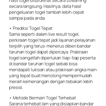
hasil togel bisa dilihat secara streaming
secara langsung. Hasilnya, data hasil
pengeluaran togel tambah lebih cepat
sampai pada anda.
• Prediksi Togel Tepat
Sama seperti dalam live result togel,
perkiraan togel tepat jadi layanan pelayanan
terpilih yang terus-menerus diberi bandar
taruhan togel dapat dipercaya. Prakiraan
togel sangatlah diperlukan tiap-tiap peserta
di bandar taruhan togel sebab bisa
mendapati lukisan atau prakiraan angka main
yang tepat buat menolong mempermudah
meraih kemenangan dengan tebakan lebih
presisi.
• Metode Bermain Togel Terhebat
Sarana terhebat lain yang disiapkan bandar