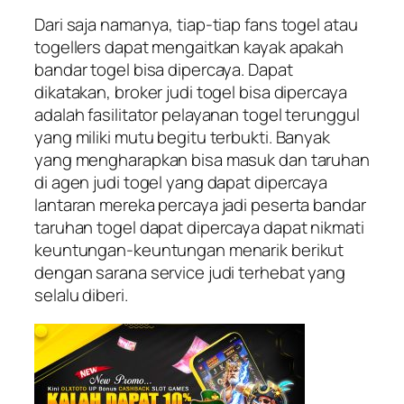
Dari saja namanya, tiap-tiap fans togel atau
togellers dapat mengaitkan kayak apakah
bandar togel bisa dipercaya. Dapat
dikatakan, broker judi togel bisa dipercaya
adalah fasilitator pelayanan togel terunggul
yang miliki mutu begitu terbukti. Banyak
yang mengharapkan bisa masuk dan taruhan
di agen judi togel yang dapat dipercaya
lantaran mereka percaya jadi peserta bandar
taruhan togel dapat dipercaya dapat nikmati
keuntungan-keuntungan menarik berikut
dengan sarana service judi terhebat yang
selalu diberi.