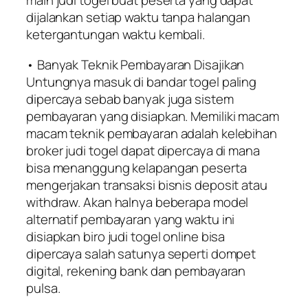
main judi togel buat peserta yang dapat
dijalankan setiap waktu tanpa halangan
ketergantungan waktu kembali.
• Banyak Teknik Pembayaran Disajikan
Untungnya masuk di bandar togel paling
dipercaya sebab banyak juga sistem
pembayaran yang disiapkan. Memiliki macam
macam teknik pembayaran adalah kelebihan
broker judi togel dapat dipercaya di mana
bisa menanggung kelapangan peserta
mengerjakan transaksi bisnis deposit atau
withdraw. Akan halnya beberapa model
alternatif pembayaran yang waktu ini
disiapkan biro judi togel online bisa
dipercaya salah satunya seperti dompet
digital, rekening bank dan pembayaran
pulsa.