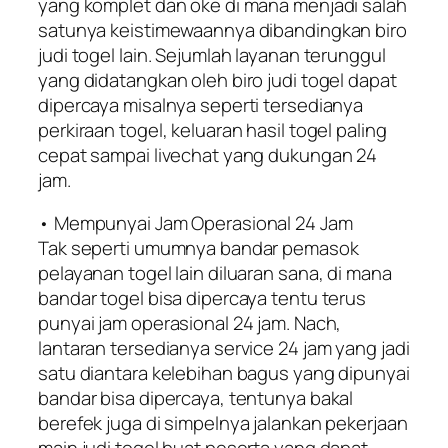
yang komplet dan oke di mana menjadi salah
satunya keistimewaannya dibandingkan biro
judi togel lain. Sejumlah layanan terunggul
yang didatangkan oleh biro judi togel dapat
dipercaya misalnya seperti tersedianya
perkiraan togel, keluaran hasil togel paling
cepat sampai livechat yang dukungan 24
jam.
• Mempunyai Jam Operasional 24 Jam
Tak seperti umumnya bandar pemasok
pelayanan togel lain diluaran sana, di mana
bandar togel bisa dipercaya tentu terus
punyai jam operasional 24 jam. Nach,
lantaran tersedianya service 24 jam yang jadi
satu diantara kelebihan bagus yang dipunyai
bandar bisa dipercaya, tentunya bakal
berefek juga di simpelnya jalankan pekerjaan