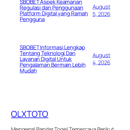
SBOBET Aspek Keamanan
August
Regulasi dan Penggunaan
Platform Digital yang Ramah
5, 2026
Pengguna
SBOBET Informasi Lengkap
Tentang Teknologi Dan
August
Layanan Digital Untuk
4, 2026
Pengalaman Bermain Lebih
Mudah
OLXTOTO
Mengenal Bandar Togel Terpercaya Berikut