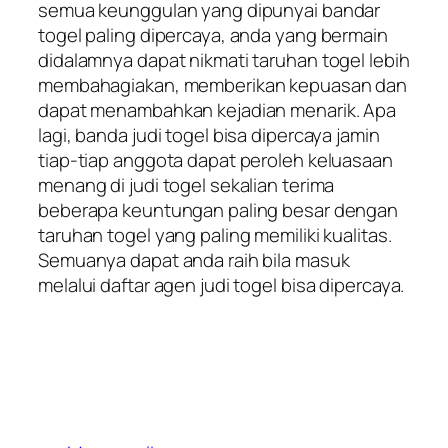
semua keunggulan yang dipunyai bandar
togel paling dipercaya, anda yang bermain
didalamnya dapat nikmati taruhan togel lebih
membahagiakan, memberikan kepuasan dan
dapat menambahkan kejadian menarik. Apa
lagi, banda judi togel bisa dipercaya jamin
tiap-tiap anggota dapat peroleh keluasaan
menang di judi togel sekalian terima
beberapa keuntungan paling besar dengan
taruhan togel yang paling memiliki kualitas.
Semuanya dapat anda raih bila masuk
melalui daftar agen judi togel bisa dipercaya.