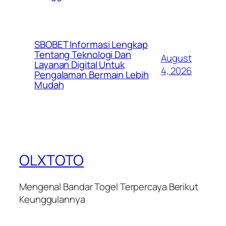
SBOBET Informasi Lengkap
Tentang Teknologi Dan
August
Layanan Digital Untuk
4, 2026
Pengalaman Bermain Lebih
Mudah
OLXTOTO
Mengenal Bandar Togel Terpercaya Berikut
Keunggulannya