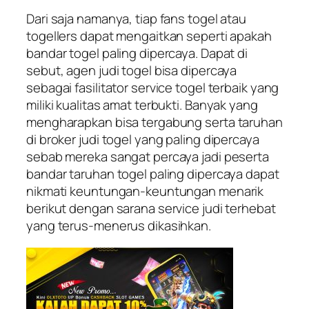
Dari saja namanya, tiap fans togel atau
togellers dapat mengaitkan seperti apakah
bandar togel paling dipercaya. Dapat di
sebut, agen judi togel bisa dipercaya
sebagai fasilitator service togel terbaik yang
miliki kualitas amat terbukti. Banyak yang
mengharapkan bisa tergabung serta taruhan
di broker judi togel yang paling dipercaya
sebab mereka sangat percaya jadi peserta
bandar taruhan togel paling dipercaya dapat
nikmati keuntungan-keuntungan menarik
berikut dengan sarana service judi terhebat
yang terus-menerus dikasihkan.