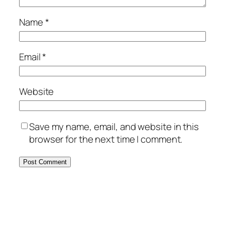
Name
*
Email
*
Website
Save my name, email, and website in this
browser for the next time I comment.