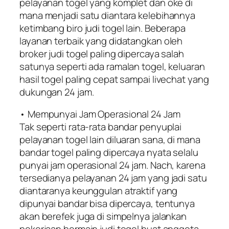
pelayanan togel yang komplet dan oke di
mana menjadi satu diantara kelebihannya
ketimbang biro judi togel lain. Beberapa
layanan terbaik yang didatangkan oleh
broker judi togel paling dipercaya salah
satunya seperti ada ramalan togel, keluaran
hasil togel paling cepat sampai livechat yang
dukungan 24 jam.
• Mempunyai Jam Operasional 24 Jam
Tak seperti rata-rata bandar penyuplai
pelayanan togel lain diluaran sana, di mana
bandar togel paling dipercaya nyata selalu
punyai jam operasional 24 jam. Nach, karena
tersedianya pelayanan 24 jam yang jadi satu
diantaranya keunggulan atraktif yang
dipunyai bandar bisa dipercaya, tentunya
akan berefek juga di simpelnya jalankan