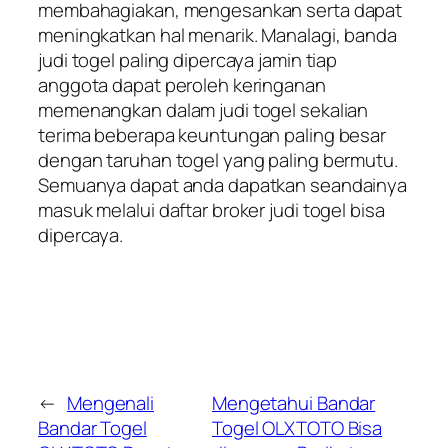
membahagiakan, mengesankan serta dapat
meningkatkan hal menarik. Manalagi, banda
judi togel paling dipercaya jamin tiap
anggota dapat peroleh keringanan
memenangkan dalam judi togel sekalian
terima beberapa keuntungan paling besar
dengan taruhan togel yang paling bermutu.
Semuanya dapat anda dapatkan seandainya
masuk melalui daftar broker judi togel bisa
dipercaya.
←
Mengenali
Mengetahui Bandar
Bandar Togel
Togel OLXTOTO Bisa