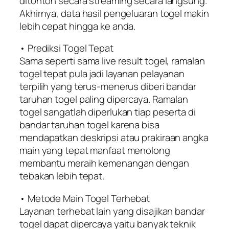
ditonton secara streaming secara langsung.
Akhirnya, data hasil pengeluaran togel makin
lebih cepat hingga ke anda.
• Prediksi Togel Tepat
Sama seperti sama live result togel, ramalan
togel tepat pula jadi layanan pelayanan
terpilih yang terus-menerus diberi bandar
taruhan togel paling dipercaya. Ramalan
togel sangatlah diperlukan tiap peserta di
bandar taruhan togel karena bisa
mendapatkan deskripsi atau prakiraan angka
main yang tepat manfaat menolong
membantu meraih kemenangan dengan
tebakan lebih tepat.
• Metode Main Togel Terhebat
Layanan terhebat lain yang disajikan bandar
togel dapat dipercaya yaitu banyak teknik