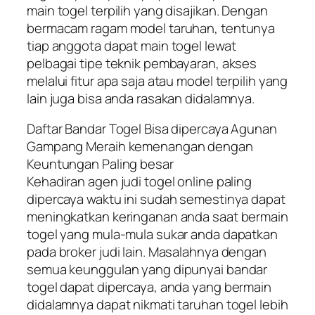
main togel terpilih yang disajikan. Dengan
bermacam ragam model taruhan, tentunya
tiap anggota dapat main togel lewat
pelbagai tipe teknik pembayaran, akses
melalui fitur apa saja atau model terpilih yang
lain juga bisa anda rasakan didalamnya.
Daftar Bandar Togel Bisa dipercaya Agunan
Gampang Meraih kemenangan dengan
Keuntungan Paling besar
Kehadiran agen judi togel online paling
dipercaya waktu ini sudah semestinya dapat
meningkatkan keringanan anda saat bermain
togel yang mula-mula sukar anda dapatkan
pada broker judi lain. Masalahnya dengan
semua keunggulan yang dipunyai bandar
togel dapat dipercaya, anda yang bermain
didalamnya dapat nikmati taruhan togel lebih