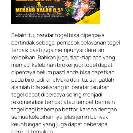
Selain itu, bandar togel bisa dipercaya
bertindak sebagai pemasok pelayanan togel
terbaik pasti juga mempunyai deretan
kelebihan. Bahkan juga, tiap-tiap apa yang
menjadi kelebihan broker judi togel dapat
dipercaya belum pasti anda bisa dapatkan
pada biro judi lain. Maka dari itu, sangatlah
alamiah bila sekarang ini bandar taruhan
togel dapat dipercaya sering menjadi
rekomendasi tempat atau tempat bermain
togel bagi beberapa bettor, karena dengan
semua kelebihannya jelas jamin banyak
keuntungan yang juga dapat beberapa
penjudi temukan.