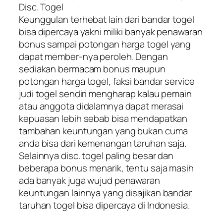
Disc. Togel
Keunggulan terhebat lain dari bandar togel
bisa dipercaya yakni miliki banyak penawaran
bonus sampai potongan harga togel yang
dapat member-nya peroleh. Dengan
sediakan bermacam bonus maupun
potongan harga togel, faksi bandar service
judi togel sendiri mengharap kalau pemain
atau anggota didalamnya dapat merasai
kepuasan lebih sebab bisa mendapatkan
tambahan keuntungan yang bukan cuma
anda bisa dari kemenangan taruhan saja.
Selainnya disc. togel paling besar dan
beberapa bonus menarik, tentu saja masih
ada banyak juga wujud penawaran
keuntungan lainnya yang disajikan bandar
taruhan togel bisa dipercaya di Indonesia.