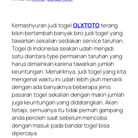
Kemashyuran judi togel
OLXTOTO
terang
bikin bertambah banyak biro judi togel yang
tawarkan sekalian sediakan service taruhan.
Togel di Indonesia seakan udah menjadi
satu diantara type permainan taruhan yang
harus dimainkan karena tawarkan jumlah
keuntungan. Menariknya, judi togel yang kita
mengenal waktu ini udah lebih jauh menarik
dengan ada banyaknya beberapa jenis
pasaran togel sekalian dengan makin jumlah
juga keuntungan yang didatangkan. Akan
tetapi, semuanya itu tidak pernah gampang
anda peroleh saat sebelum mencoba
dengan masuk pada bandar togel bisa
dipercaya.