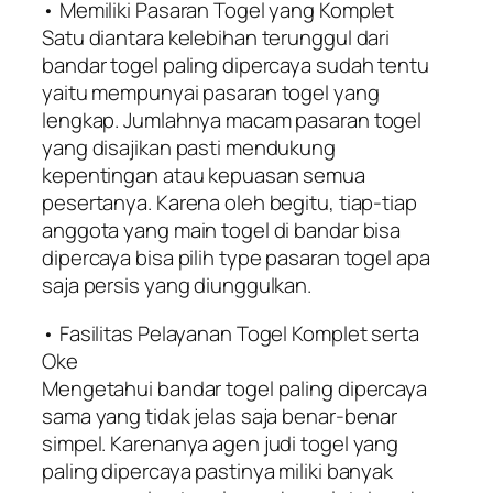
• Memiliki Pasaran Togel yang Komplet
Satu diantara kelebihan terunggul dari
bandar togel paling dipercaya sudah tentu
yaitu mempunyai pasaran togel yang
lengkap. Jumlahnya macam pasaran togel
yang disajikan pasti mendukung
kepentingan atau kepuasan semua
pesertanya. Karena oleh begitu, tiap-tiap
anggota yang main togel di bandar bisa
dipercaya bisa pilih type pasaran togel apa
saja persis yang diunggulkan.
• Fasilitas Pelayanan Togel Komplet serta
Oke
Mengetahui bandar togel paling dipercaya
sama yang tidak jelas saja benar-benar
simpel. Karenanya agen judi togel yang
paling dipercaya pastinya miliki banyak