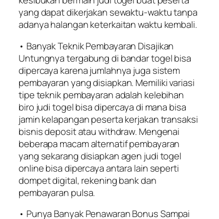
kesibukan bermain judi togel buat peserta
yang dapat dikerjakan sewaktu-waktu tanpa
adanya halangan keterkaitan waktu kembali.
• Banyak Teknik Pembayaran Disajikan
Untungnya tergabung di bandar togel bisa
dipercaya karena jumlahnya juga sistem
pembayaran yang disiapkan. Memiliki variasi
tipe teknik pembayaran adalah kelebihan
biro judi togel bisa dipercaya di mana bisa
jamin kelapangan peserta kerjakan transaksi
bisnis deposit atau withdraw. Mengenai
beberapa macam alternatif pembayaran
yang sekarang disiapkan agen judi togel
online bisa dipercaya antara lain seperti
dompet digital, rekening bank dan
pembayaran pulsa.
• Punya Banyak Penawaran Bonus Sampai