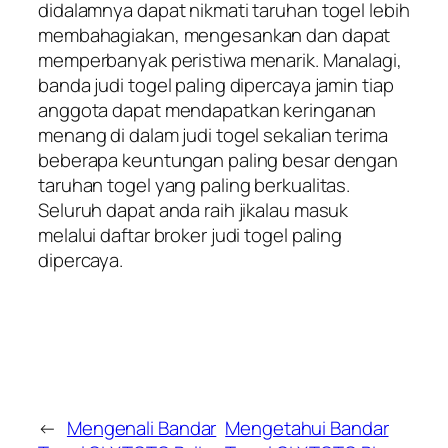
didalamnya dapat nikmati taruhan togel lebih
membahagiakan, mengesankan dan dapat
memperbanyak peristiwa menarik. Manalagi,
banda judi togel paling dipercaya jamin tiap
anggota dapat mendapatkan keringanan
menang di dalam judi togel sekalian terima
beberapa keuntungan paling besar dengan
taruhan togel yang paling berkualitas.
Seluruh dapat anda raih jikalau masuk
melalui daftar broker judi togel paling
dipercaya.
←
Mengenali Bandar
Mengetahui Bandar