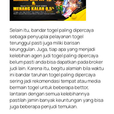
Selain itu, bandar togel paling dipercaya
sebagai penyuplai pelayanan togel
terunggul pasti juga miliki barisan
keunggulan. Juga, tiap apa yang menjadi
kelebihan agen judi togel paling dipercaya
belum pasti anda bisa dapatkan pada broker
judi lain. Karena itu, begitu alamiah bila waktu
ini bandar taruhan togel paling dipercaya
sering jadi rekomendasi tempat atau media
bermain togel untuk beberapa bettor,
lantaran dengan semua kelebihannya
pastilah jamin banyak keuntungan yang bisa
juga beberapa penjudi temukan.