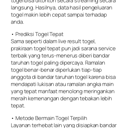
togel bisa ditonton secara streaming secara
langsung. Hasilnya, data hasil pengeluaran
togel makin lebih cepat sampai terhadap
anda.
• Prediksi Togel Tepat
Sama seperti dalam live result togel,
prakiraan togel tepat pun jadi sarana service
terbaik yang terus-menerus diberi bandar
taruhan togel paling dipercaya. Ramalan
togel benar-benar diperlukan tiap-tiap
anggota di bandar taruhan togel karena bisa
mendapati lukisan atau ramalan angka main
yang tepat manfaat menolong meringankan
meraih kemenangan dengan tebakan lebih
tepat.
• Metode Bermain Togel Terpilih
Layanan terhebat lain yang disiapkan bandar