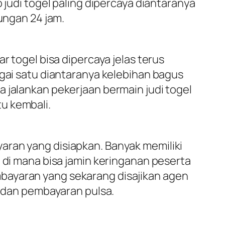
 judi togel paling dipercaya diantaranya
kungan 24 jam.
r togel bisa dipercaya jelas terus
agai satu diantaranya kelebihan bagus
 jalankan pekerjaan bermain judi togel
u kembali.
aran yang disiapkan. Banyak memiliki
a di mana bisa jamin keringanan peserta
bayaran yang sekarang disajikan agen
k dan pembayaran pulsa.