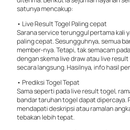
diterima. Berikut ia sejumlah layanan se
satunya mencakup:
• Live Result Togel Paling cepat
Sarana service terunggul pertama kali ya
paling cepat. Sesungguhnya, semua ban
member-nya. Tetapi, tak semacam pada br
dengan skema live draw atau live result
secara langsung. Hasilnya, info hasil p
• Prediksi Togel Tepat
Sama seperti pada live result togel, r
bandar taruhan togel dapat dipercaya. 
mendapati deskripsi atau ramalan an
tebakan lebih tepat.