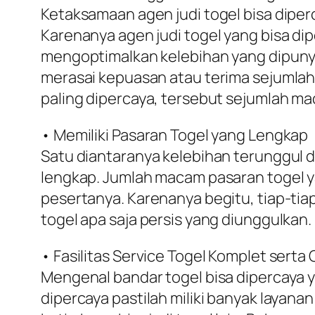
Ketaksamaan agen judi togel bisa diperc
Karenanya agen judi togel yang bisa d
mengoptimalkan kelebihan yang dipunyai
merasai kepuasan atau terima sejumlah 
paling dipercaya, tersebut sejumlah m
• Memiliki Pasaran Togel yang Lengkap
Satu diantaranya kelebihan terunggul da
lengkap. Jumlah macam pasaran togel 
pesertanya. Karenanya begitu, tiap-tia
togel apa saja persis yang diunggulkan.
• Fasilitas Service Togel Komplet serta
Mengenal bandar togel bisa dipercaya y
dipercaya pastilah miliki banyak layan