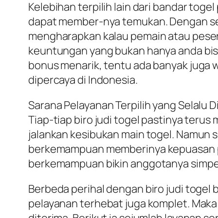
Kelebihan terpilih lain dari bandar to
dapat member-nya temukan. Dengan sedia
mengharapkan kalau pemain atau peser
keuntungan yang bukan hanya anda bisa 
bonus menarik, tentu ada banyak juga 
dipercaya di Indonesia.
Sarana Pelayanan Terpilih yang Selalu 
Tiap-tiap biro judi togel pastinya ter
jalankan kesibukan main togel. Namun 
berkemampuan memberinya kepuasan pe
berkemampuan bikin anggotanya simpel
Berbeda perihal dengan biro judi togel
pelayanan terhebat juga komplet. Maka 