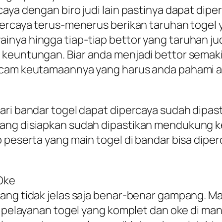
aya dengan biro judi lain pastinya dapat dipe
ipercaya terus-menerus berikan taruhan toge
nya hingga tiap-tiap bettor yang taruhan jud
keuntungan. Biar anda menjadi bettor semakin
acam keutamaannya yang harus anda pahami an
ri bandar togel dapat dipercaya sudah dipasti
yang disiapkan sudah dipastikan mendukung 
p peserta yang main togel di bandar bisa dip
 Oke
ang tidak jelas saja benar-benar gampang. Ma
an pelayanan togel yang komplet dan oke di ma