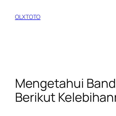
Skip
to
OLXTOTO
content
Mengetahui Band
Berikut Kelebihan