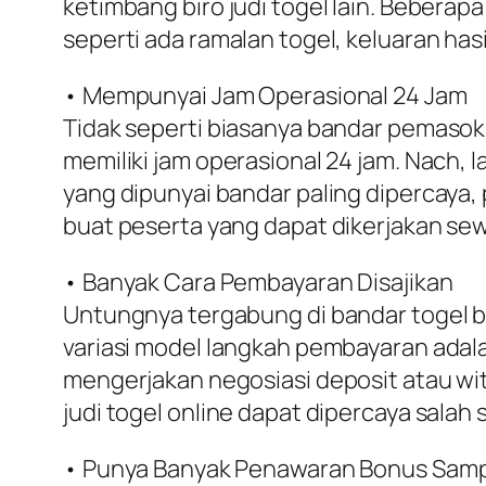
ketimbang biro judi togel lain. Beberap
seperti ada ramalan togel, keluaran has
• Mempunyai Jam Operasional 24 Jam
Tidak seperti biasanya bandar pemasok s
memiliki jam operasional 24 jam. Nach,
yang dipunyai bandar paling dipercaya,
buat peserta yang dapat dikerjakan se
• Banyak Cara Pembayaran Disajikan
Untungnya tergabung di bandar togel b
variasi model langkah pembayaran adalah
mengerjakan negosiasi deposit atau wi
judi togel online dapat dipercaya salah
• Punya Banyak Penawaran Bonus Samp