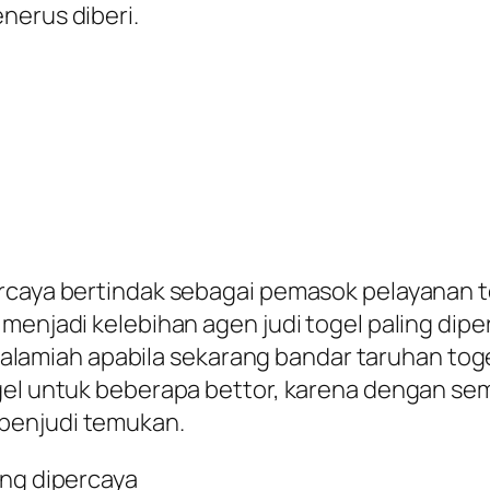
nerus diberi.
rcaya bertindak sebagai pemasok pelayanan to
menjadi kelebihan agen judi togel paling dipe
ah alamiah apabila sekarang bandar taruhan tog
ogel untuk beberapa bettor, karena dengan se
penjudi temukan.
ing dipercaya