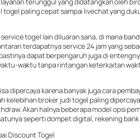
a layanan terunggul yang didatangkan oleh biro
il togel paling cepat sampai livechat yang du
ervice togel lain diluaran sana, di mana banda
 lantaran terdapatnya service 24 jam yang seb
 pastinya dapat berpengaruh juga di entengnya
waktu-waktu tanpa rintangan keterkaitan wakt
isa dipercaya karena banyak juga cara pembay
 kelebihan broker judi togel paling dipercay
thdraw. Akan halnya beberapa model opsi pem
 satunya seperti dompet digital, rekening ban
ai Discount Togel