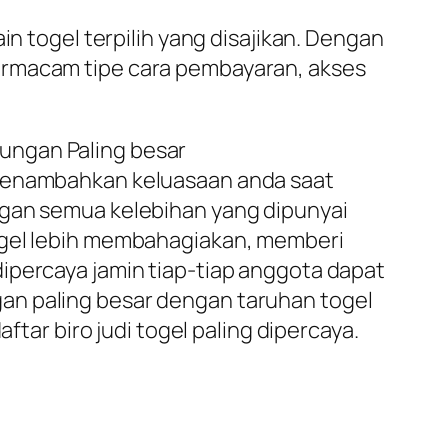
in togel terpilih yang disajikan. Dengan
ermacam tipe cara pembayaran, akses
ungan Paling besar
 menambahkan keluasaan anda saat
ngan semua kelebihan yang dipunyai
togel lebih membahagiakan, memberi
ipercaya jamin tiap-tiap anggota dapat
an paling besar dengan taruhan togel
ftar biro judi togel paling dipercaya.