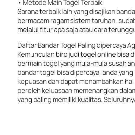
• Metode Main Togel Terbaik
Sarana terbaik lain yang disajikan band
bermacam ragam sistem taruhan, sudah 
melalui fitur apa saja atau cara terungg
Daftar Bandar Togel Paling dipercaya
Kemunculan biro judi togel online bis
bermain togel yang mula-mula susah an
bandar togel bisa dipercaya, anda yan
kepuasan dan dapat menambahkan hal men
peroleh keluasaan memenangkan dalam j
yang paling memiliki kualitas. Seluruhny