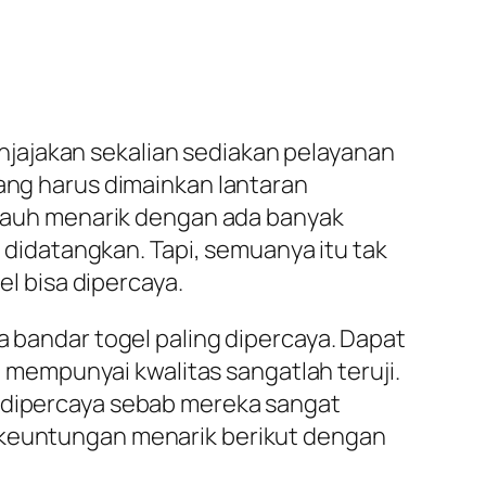
jajakan sekalian sediakan pelayanan
yang harus dimainkan lantaran
h jauh menarik dengan ada banyak
idatangkan. Tapi, semuanya itu tak
 bisa dipercaya.
a bandar togel paling dipercaya. Dapat
ng mempunyai kwalitas sangatlah teruji.
g dipercaya sebab mereka sangat
n-keuntungan menarik berikut dengan