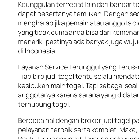
Keunggulan terhebat lain dari bandar t
dapat pesertanya temukan. Dengan sedia
mengharap jika pemain atau anggota d
yang tidak cuma anda bisa dari kemenan
menarik, pastinya ada banyak juga wuju
di Indonesia.
Layanan Service Terunggul yang Terus-
Tiap biro judi togel tentu selalu mend
kesibukan main togel. Tapi sebagai soa
anggotanya karena sarana yang didat
terhubung togel.
Berbeda hal dengan broker judi togel p
pelayanan terbaik serta komplet. Maka