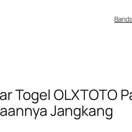
Banda
r Togel OLXTOTO Pa
waannya Jangkang