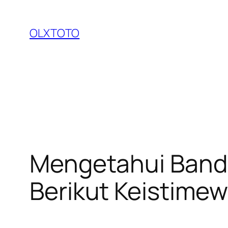
Skip
to
OLXTOTO
content
Mengetahui Banda
Berikut Keistime