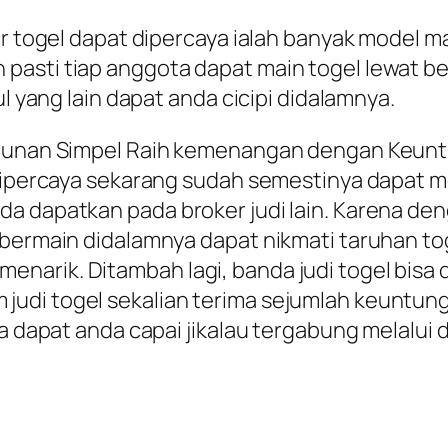
ar togel dapat dipercaya ialah banyak model ma
pasti tiap anggota dapat main togel lewat b
ul yang lain dapat anda cicipi didalamnya.
 Agunan Simpel Raih kemenangan dengan Keunt
a dipercaya sekarang sudah semestinya dapat
da dapatkan pada broker judi lain. Karena de
g bermain didalamnya dapat nikmati taruhan 
arik. Ditambah lagi, banda judi togel bisa d
udi togel sekalian terima sejumlah keuntung
a dapat anda capai jikalau tergabung melalui da