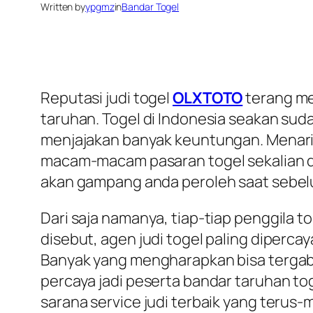
Written by
ypgmz
in
Bandar Togel
Reputasi judi togel
OLXTOTO
terang me
taruhan. Togel di Indonesia seakan sud
menjajakan banyak keuntungan. Menarikn
macam-macam pasaran togel sekalian d
akan gampang anda peroleh saat sebel
Dari saja namanya, tiap-tiap penggila t
disebut, agen judi togel paling dipercay
Banyak yang mengharapkan bisa tergabu
percaya jadi peserta bandar taruhan t
sarana service judi terbaik yang terus-