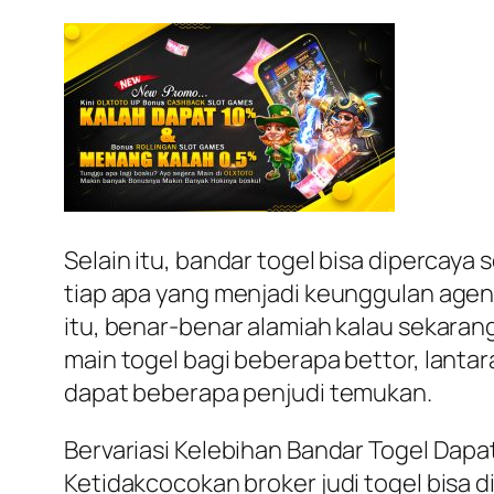
Selain itu, bandar togel bisa dipercaya 
tiap apa yang menjadi keunggulan agen j
itu, benar-benar alamiah kalau sekaran
main togel bagi beberapa bettor, lan
dapat beberapa penjudi temukan.
Bervariasi Kelebihan Bandar Togel Dapa
Ketidakcocokan broker judi togel bisa d