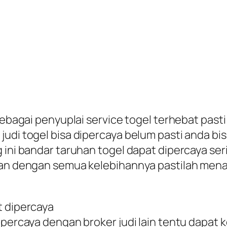
sebagai penyuplai service togel terhebat pasti
udi togel bisa dipercaya belum pasti anda bisa
g ini bandar taruhan togel dapat dipercaya se
taran dengan semua kelebihannya pastilah me
t dipercaya
ipercaya dengan broker judi lain tentu dapat 