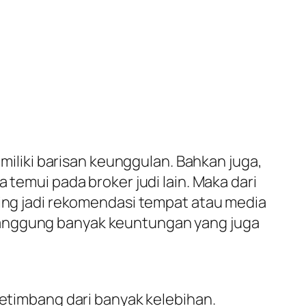
 miliki barisan keunggulan. Bahkan juga,
 temui pada broker judi lain. Maka dari
ring jadi rekomendasi tempat atau media
nanggung banyak keuntungan yang juga
ketimbang dari banyak kelebihan.