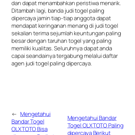
dan dapat menambahkan peristiwa menarik.
Ditambah lagi, banda judi togel paling
dipercaya jamin tiap-tiap anggota dapat
mendapat keringanan menang di judi togel
sekalian terima sejumlah keuntungan paling
besar dengan taruhan togel yang paling
memiliki kualitas. Seluruhnya dapat anda
capai seandainya tergabung melalui daftar
agen judi togel paling dipercaya.
←
Mengetahui
Mengetahui Bandar
Bandar Togel
Togel OLXTOTO Paling
OLXTOTO Bisa
dipercaya Berikut