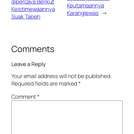
dipercaya Berikut
Keutamaannya
Keistimewaannya
Karanglewas
→
Suak Tapeh
Comments
Leave a Reply
Your email address will not be published.
Required fields are marked
*
Comment
*