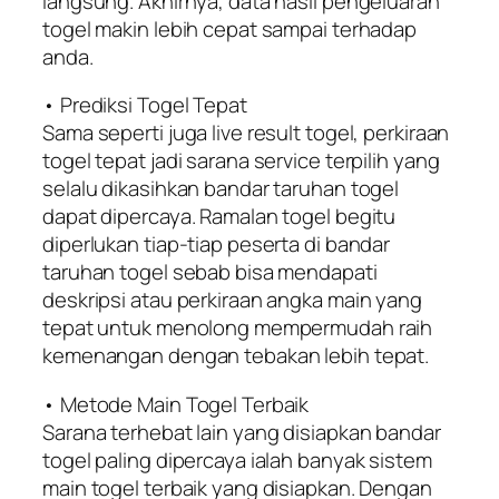
langsung. Akhirnya, data hasil pengeluaran
togel makin lebih cepat sampai terhadap
anda.
• Prediksi Togel Tepat
Sama seperti juga live result togel, perkiraan
togel tepat jadi sarana service terpilih yang
selalu dikasihkan bandar taruhan togel
dapat dipercaya. Ramalan togel begitu
diperlukan tiap-tiap peserta di bandar
taruhan togel sebab bisa mendapati
deskripsi atau perkiraan angka main yang
tepat untuk menolong mempermudah raih
kemenangan dengan tebakan lebih tepat.
• Metode Main Togel Terbaik
Sarana terhebat lain yang disiapkan bandar
togel paling dipercaya ialah banyak sistem
main togel terbaik yang disiapkan. Dengan