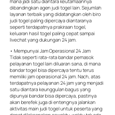
mana jadi satu diantara keutamaannya
dibandingkan agen judi togel lain. Sejumlah
layanan terbaik yang didatangkan oleh biro
judi togel paling dipercaya diantaranya
seperti terdapatnya prakiraan togel,
keluaran hasil togel paling cepat sampai
livechat yang dukungan 24 jam.
• Mempunyai Jam Operasional 24 Jam
Tidak seperti rata-rata bandar pemasok
pelayanan togel lain diluaran sana, di mana
bandar togel bisa dipercaya tentu terus
memiliki jam operasional 24 jam. Nach, atas
terdapatnya pelayanan 24 jam yang menjadi
satu diantara keunggulan bagus yang
dipunyai bandar bisa dipercaya, pastinya
akan berefek juga di entengnya jalankan
aktivitas main judi togel untuk peserta yang