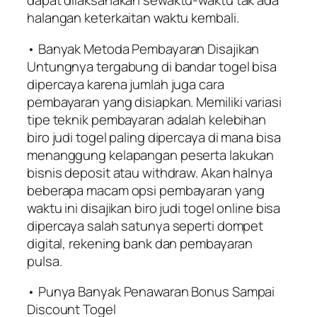
dapat dilaksanakan sewaktu-waktu tak ada
halangan keterkaitan waktu kembali.
• Banyak Metoda Pembayaran Disajikan
Untungnya tergabung di bandar togel bisa
dipercaya karena jumlah juga cara
pembayaran yang disiapkan. Memiliki variasi
tipe teknik pembayaran adalah kelebihan
biro judi togel paling dipercaya di mana bisa
menanggung kelapangan peserta lakukan
bisnis deposit atau withdraw. Akan halnya
beberapa macam opsi pembayaran yang
waktu ini disajikan biro judi togel online bisa
dipercaya salah satunya seperti dompet
digital, rekening bank dan pembayaran
pulsa.
• Punya Banyak Penawaran Bonus Sampai
Discount Togel