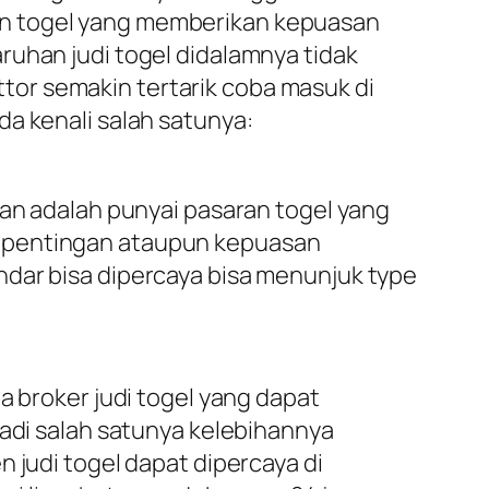
an togel yang memberikan kepuasan
ruhan judi togel didalamnya tidak
or semakin tertarik coba masuk di
a kenali salah satunya:
kan adalah punyai pasaran togel yang
kepentingan ataupun kepuasan
ndar bisa dipercaya bisa menunjuk type
a broker judi togel yang dapat
jadi salah satunya kelebihannya
 judi togel dapat dipercaya di