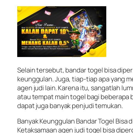
Selain tersebut, bandar togel bisa dipe
keunggulan. Juga, tiap-tiap apa yang m
agen judi lain. Karena itu, sangatlah lu
atau tempat main togel bagi beberapa 
dapat juga banyak penjudi temukan.
Banyak Keunggulan Bandar Togel Bisa d
Ketaksamaan agen judi togel bisa diper