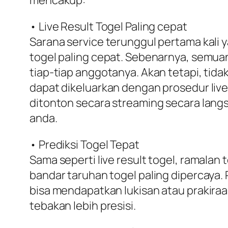
mencakup:
• Live Result Togel Paling cepat
Sarana service terunggul pertama kali ya
togel paling cepat. Sebenarnya, semua
tiap-tiap anggotanya. Akan tetapi, tida
dapat dikeluarkan dengan prosedur live 
ditonton secara streaming secara langs
anda.
• Prediksi Togel Tepat
Sama seperti live result togel, ramalan
bandar taruhan togel paling dipercaya. 
bisa mendapatkan lukisan atau praki
tebakan lebih presisi.