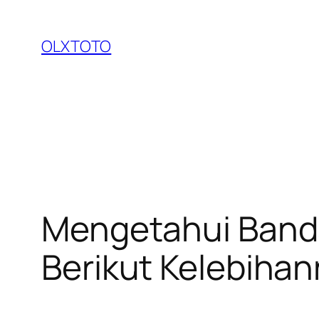
Skip
to
OLXTOTO
content
Mengetahui Banda
Berikut Kelebihan