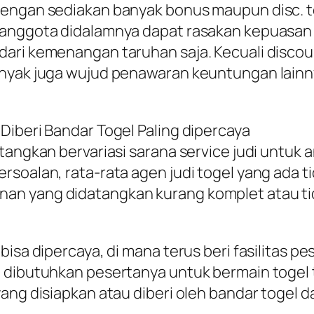
engan sediakan banyak bonus maupun disc. tog
 anggota didalamnya dapat rasakan kepuasan
ari kemenangan taruhan saja. Kecuali discoun
anyak juga wujud penawaran keuntungan lainn
Diberi Bandar Togel Paling dipercaya
tangkan bervariasi sarana service judi untuk 
ersoalan, rata-rata agen judi togel yang ada
an yang didatangkan kurang komplet atau ti
bisa dipercaya, di mana terus beri fasilitas 
 dibutuhkan pesertanya untuk bermain togel t
ang disiapkan atau diberi oleh bandar togel 