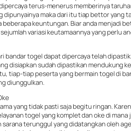
t dipercaya terus-menerus memberinya taruh
ipunyainya maka dari itu tiap bettor yang ta
beberapa keuntungan. Biar anda menjadi bett
 sejumlah variasi keutamaannya yang perlu and
ri bandar togel dapat dipercaya telah dipasti
yang disiapkan sudah dipastikan mendukung 
 tiap-tiap peserta yang bermain togel di ba
ng diunggulkan.
 Oke
ma yang tidak pasti saja begitu ringan. Karen
pelayanan togel yang komplet dan oke di mana 
h sarana terunggul yang didatangkan oleh agen