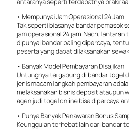
antaranya seperti terdapatnya prakiraan
• Mempunyai Jam Operasional 24 Jam
Tak seperti biasanya bandar pemasok ser
jam operasional 24 jam. Nach, lantaran
dipunyai bandar paling dipercaya, tent
peserta yang dapat dilaksanakan sewa
• Banyak Model Pembayaran Disajikan
Untungnya tergabung di bandar togel d
jenis macam langkah pembayaran adalah 
melaksanakan bisnis deposit ataupun wi
agen judi togel online bisa dipercaya a
• Punya Banyak Penawaran Bonus Sampa
Keunggulan terhebat lain dari bandar 