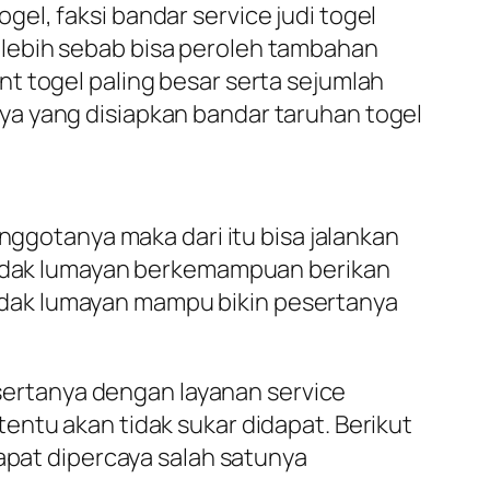
el, faksi bandar service judi togel
 lebih sebab bisa peroleh tambahan
t togel paling besar serta sejumlah
ya yang disiapkan bandar taruhan togel
anggotanya maka dari itu bisa jalankan
 tidak lumayan berkemampuan berikan
dak lumayan mampu bikin pesertanya
pesertanya dengan layanan service
entu akan tidak sukar didapat. Berikut
dapat dipercaya salah satunya