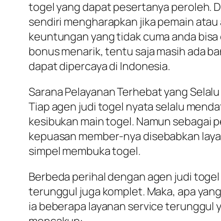
togel yang dapat pesertanya peroleh. D
sendiri mengharapkan jika pemain atau
keuntungan yang tidak cuma anda bisa d
bonus menarik, tentu saja masih ada b
dapat dipercaya di Indonesia.
Sarana Pelayanan Terhebat yang Selalu 
Tiap agen judi togel nyata selalu menda
kesibukan main togel. Namun sebagai p
kepuasan member-nya disebabkan layan
simpel membuka togel.
Berbeda perihal dengan agen judi togel 
terunggul juga komplet. Maka, apa yang
ia beberapa layanan service terunggul y