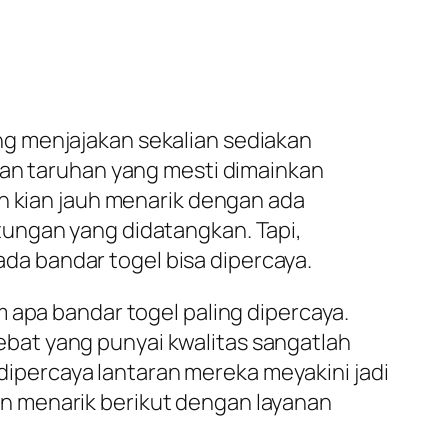
g menjajakan sekalian sediakan
nan taruhan yang mesti dimainkan
ah kian jauh menarik dengan ada
tungan yang didatangkan. Tapi,
a bandar togel bisa dipercaya.
 apa bandar togel paling dipercaya.
rhebat yang punyai kwalitas sangatlah
 dipercaya lantaran mereka meyakini jadi
n menarik berikut dengan layanan