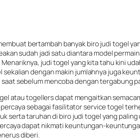
embuat bertambah banyak biro judi togel yan
seakan sudah jadi satu diantara model permai
enariknya, judi togel yang kita tahu kini ud
l sekalian dengan makin jumlahnya juga keun
h saat sebelum mencoba dengan tergabung pad
togel atau togellers dapat mengaitkan semacam
dipercaya sebagai fasilitator service togel te
k serta taruhan di biro judi togel yang paling
percaya dapat nikmati keuntungan-keuntunga
nerus diberi.