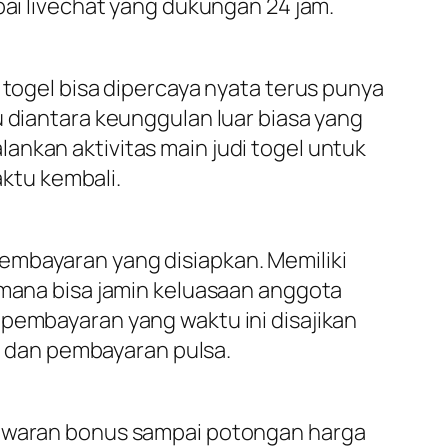
pai livechat yang dukungan 24 jam.
 togel bisa dipercaya nyata terus punya
u diantara keunggulan luar biasa yang
ankan aktivitas main judi togel untuk
ktu kembali.
embayaran yang disiapkan. Memiliki
 mana bisa jamin keluasaan anggota
 pembayaran yang waktu ini disajikan
nk dan pembayaran pulsa.
enawaran bonus sampai potongan harga