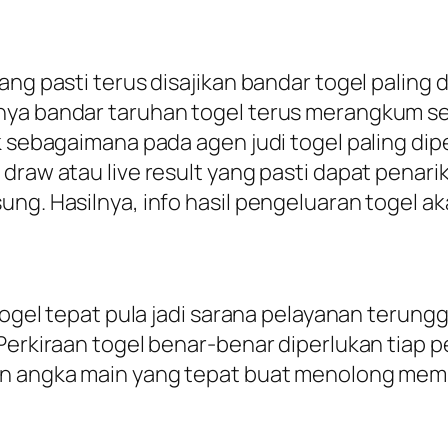
ng pasti terus disajikan bandar togel paling d
nya bandar taruhan togel terus merangkum ser
k sebagaimana pada agen judi togel paling dip
draw atau live result yang pasti dapat penarik
ung. Hasilnya, info hasil pengeluaran togel 
 togel tepat pula jadi sarana pelayanan terun
Perkiraan togel benar-benar diperlukan tiap p
raan angka main yang tepat buat menolong m