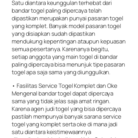
Satu diantara keunggulan terhebat dari
bandar togel paling dipercaya telah
dipastikan merupakan punyai pasaran togel
yang komplet. Banyak model pasaran togel
yang disiapkan sudah dipastikan
mendukung kepentingan ataupun kepuasan
semua pesertanya. Karenanya begitu,
setiap anggota yang main togel di bandar
paling dipercaya bisa menunjuk tipe pasaran
togel apa saja sama yang diunggulkan.
• Fasilitas Service Togel Komplet dan Oke
Mengenal bandar togel dapat dipercaya
sama yang tidak jelas saja amat ringan.
Karena agen judi togel yang bisa dipercaya
pastilah mempunyai banyak sarana service
togel yang komplet serta oke di mana jadi
satu diantara keistimewaannya