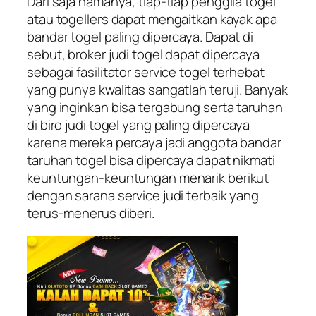
Dari saja namanya, tiap-tiap penggila togel
atau togellers dapat mengaitkan kayak apa
bandar togel paling dipercaya. Dapat di
sebut, broker judi togel dapat dipercaya
sebagai fasilitator service togel terhebat
yang punya kwalitas sangatlah teruji. Banyak
yang inginkan bisa tergabung serta taruhan
di biro judi togel yang paling dipercaya
karena mereka percaya jadi anggota bandar
taruhan togel bisa dipercaya dapat nikmati
keuntungan-keuntungan menarik berikut
dengan sarana service judi terbaik yang
terus-menerus diberi.