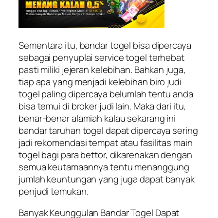
Sementara itu, bandar togel bisa dipercaya
sebagai penyuplai service togel terhebat
pasti miliki jejeran kelebihan. Bahkan juga,
tiap apa yang menjadi kelebihan biro judi
togel paling dipercaya belumlah tentu anda
bisa temui di broker judi lain. Maka dari itu,
benar-benar alamiah kalau sekarang ini
bandar taruhan togel dapat dipercaya sering
jadi rekomendasi tempat atau fasilitas main
togel bagi para bettor, dikarenakan dengan
semua keutamaannya tentu menanggung
jumlah keuntungan yang juga dapat banyak
penjudi temukan.
Banyak Keunggulan Bandar Togel Dapat