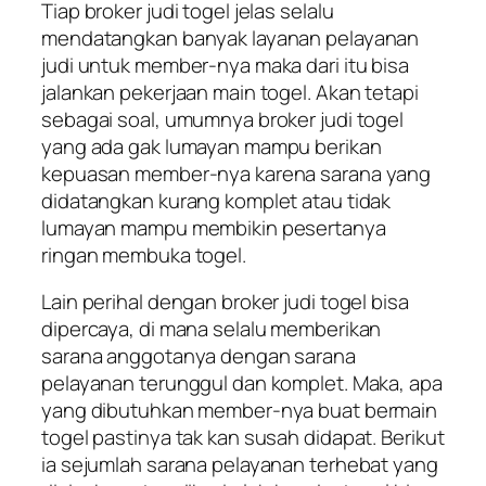
Tiap broker judi togel jelas selalu
mendatangkan banyak layanan pelayanan
judi untuk member-nya maka dari itu bisa
jalankan pekerjaan main togel. Akan tetapi
sebagai soal, umumnya broker judi togel
yang ada gak lumayan mampu berikan
kepuasan member-nya karena sarana yang
didatangkan kurang komplet atau tidak
lumayan mampu membikin pesertanya
ringan membuka togel.
Lain perihal dengan broker judi togel bisa
dipercaya, di mana selalu memberikan
sarana anggotanya dengan sarana
pelayanan terunggul dan komplet. Maka, apa
yang dibutuhkan member-nya buat bermain
togel pastinya tak kan susah didapat. Berikut
ia sejumlah sarana pelayanan terhebat yang