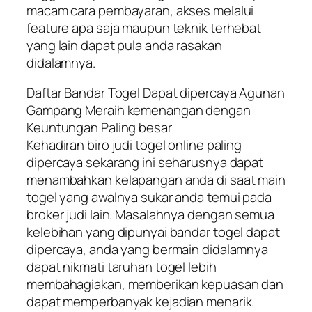
macam cara pembayaran, akses melalui
feature apa saja maupun teknik terhebat
yang lain dapat pula anda rasakan
didalamnya.
Daftar Bandar Togel Dapat dipercaya Agunan
Gampang Meraih kemenangan dengan
Keuntungan Paling besar
Kehadiran biro judi togel online paling
dipercaya sekarang ini seharusnya dapat
menambahkan kelapangan anda di saat main
togel yang awalnya sukar anda temui pada
broker judi lain. Masalahnya dengan semua
kelebihan yang dipunyai bandar togel dapat
dipercaya, anda yang bermain didalamnya
dapat nikmati taruhan togel lebih
membahagiakan, memberikan kepuasan dan
dapat memperbanyak kejadian menarik.