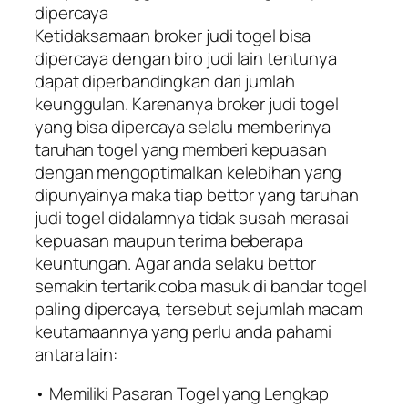
dipercaya
Ketidaksamaan broker judi togel bisa
dipercaya dengan biro judi lain tentunya
dapat diperbandingkan dari jumlah
keunggulan. Karenanya broker judi togel
yang bisa dipercaya selalu memberinya
taruhan togel yang memberi kepuasan
dengan mengoptimalkan kelebihan yang
dipunyainya maka tiap bettor yang taruhan
judi togel didalamnya tidak susah merasai
kepuasan maupun terima beberapa
keuntungan. Agar anda selaku bettor
semakin tertarik coba masuk di bandar togel
paling dipercaya, tersebut sejumlah macam
keutamaannya yang perlu anda pahami
antara lain:
• Memiliki Pasaran Togel yang Lengkap