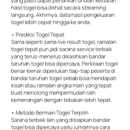
yang pasti dapat penarikan undian keluaran
hasil togel bisa dilihat secara streaming
langsung. Akhirnya, data hasil pengeluaran
togel lebih cepat hingga ke anda.
• Prediksi Togel Tepat
Sama seperti sama live result togel, ramalan
togel tepat pun jadi sarana service terbaik
yang terus-menerus dikasihkan bandar
taruhan togel bisa dipercaya. Perkiraan togel
benar-benar diperlukan tiap-tiap peserta di
bandar taruhan togel sebab bisa mendapati
kisah atau ramalan angka main yang tepat
buat menolong mempermudah raih
kemenangan dengan tebakan lebih tepat.
• Metode Bermain Togel Terpilih
Sarana terbaik lain yang disiapkan bandar
togel bisa dipercaya yaitu jumlahnya cara