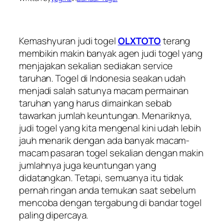
Kemashyuran judi togel
OLXTOTO
terang
membikin makin banyak agen judi togel yang
menjajakan sekalian sediakan service
taruhan. Togel di Indonesia seakan udah
menjadi salah satunya macam permainan
taruhan yang harus dimainkan sebab
tawarkan jumlah keuntungan. Menariknya,
judi togel yang kita mengenal kini udah lebih
jauh menarik dengan ada banyak macam-
macam pasaran togel sekalian dengan makin
jumlahnya juga keuntungan yang
didatangkan. Tetapi, semuanya itu tidak
pernah ringan anda temukan saat sebelum
mencoba dengan tergabung di bandar togel
paling dipercaya.