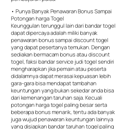
• Punya Banyak Penawaran Bonus Sampai
Potongan harga Togel
Keunggulan terunggul lain dari bandar togel
dapat dipercaya adalah miliki banyak
penawaran bonus sampai discount togel
yang dapat pesertanya temukan. Dengan
sediakan bermacam bonus atau discount
togel, faksi bandar service judi togel sendiri
mengharapkan jika pemain atau peserta
didalamnya dapat merasai kepuasan lebih
gara-gara bisa mendapat tambahan
keuntungan yang bukan sekedar anda bisa
dari kemenangan taruhan saja. Kecuali
potongan harga togel paling besar serta
beberapa bonus menarik, tentu ada banyak
juga wujud penawaran keuntungan lainnya
yang disiapkan bandar taruhan togel paling