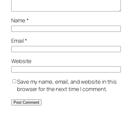
Name
*
Email
*
Website
Save my name, email, and website in this
browser for the next time I comment.