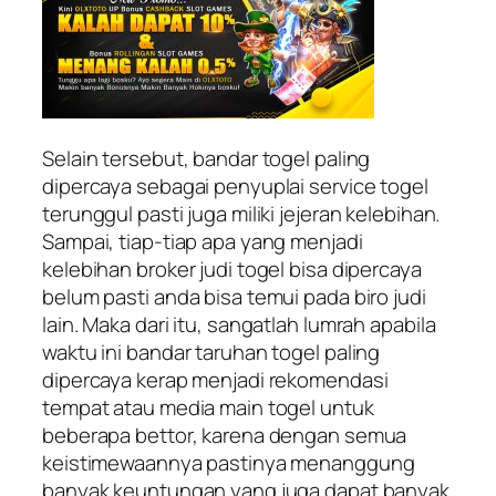
Selain tersebut, bandar togel paling
dipercaya sebagai penyuplai service togel
terunggul pasti juga miliki jejeran kelebihan.
Sampai, tiap-tiap apa yang menjadi
kelebihan broker judi togel bisa dipercaya
belum pasti anda bisa temui pada biro judi
lain. Maka dari itu, sangatlah lumrah apabila
waktu ini bandar taruhan togel paling
dipercaya kerap menjadi rekomendasi
tempat atau media main togel untuk
beberapa bettor, karena dengan semua
keistimewaannya pastinya menanggung
banyak keuntungan yang juga dapat banyak