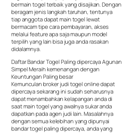
bermain togel terbaik yang disajikan. Dengan
beragam jenis langkah taruhan, tentunya
tiap anggota dapat main togel lewat
bermacam tipe cara pembayaran, akses
melalui feature apa saja maupun model
terpilih yang lain bisa juga anda rasakan
didalamnya.
Daftar Bandar Togel Paling dipercaya Agunan
Simpel Meraih kemenangan dengan
Keuntungan Paling besar
Kemunculan broker judi togel online dapat
dipercaya sekarang ini sudah seharusnya
dapat menambahkan kelapangan anda di
saat main togel yang awalnya sukar anda
dapatkan pada agen judi lain. Masalahnya
dengan semua kelebihan yang dipunyai
bandar togel paling dipercaya, anda yang