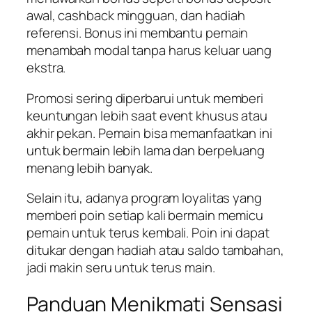
awal, cashback mingguan, dan hadiah
referensi. Bonus ini membantu pemain
menambah modal tanpa harus keluar uang
ekstra.
Promosi sering diperbarui untuk memberi
keuntungan lebih saat event khusus atau
akhir pekan. Pemain bisa memanfaatkan ini
untuk bermain lebih lama dan berpeluang
menang lebih banyak.
Selain itu, adanya program loyalitas yang
memberi poin setiap kali bermain memicu
pemain untuk terus kembali. Poin ini dapat
ditukar dengan hadiah atau saldo tambahan,
jadi makin seru untuk terus main.
Panduan Menikmati Sensasi