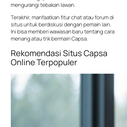
mengurangi tebakan lawan.
Terakhir, manfaatkan fitur chat atau forum di
situs untuk berdiskusi dengan pemain lain.
Ini bisa memberi wawasan baru tentang cara
menang atau trik bermain Capsa.
Rekomendasi Situs Capsa
Online Terpopuler