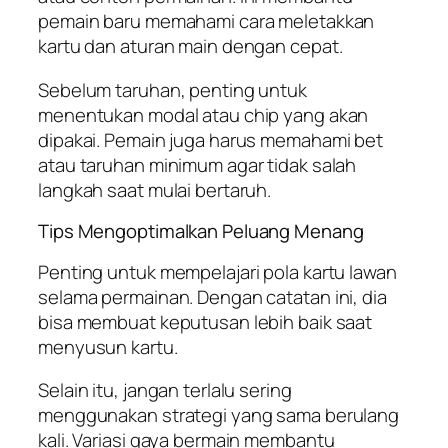
pemain baru memahami cara meletakkan
kartu dan aturan main dengan cepat.
Sebelum taruhan, penting untuk
menentukan modal atau chip yang akan
dipakai. Pemain juga harus memahami bet
atau taruhan minimum agar tidak salah
langkah saat mulai bertaruh.
Tips Mengoptimalkan Peluang Menang
Penting untuk mempelajari pola kartu lawan
selama permainan. Dengan catatan ini, dia
bisa membuat keputusan lebih baik saat
menyusun kartu.
Selain itu, jangan terlalu sering
menggunakan strategi yang sama berulang
kali. Variasi gaya bermain membantu