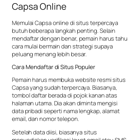
Capsa Online
Memulai Capsa online di situs terpercaya
butuh beberapa langkah penting. Selain
mendaftar dengan benar, pemain harus tahu
cara mulai bermain dan strategi supaya
peluang menang lebih besar.
Cara Mendaftar di Situs Populer
Pemain harus membuka website resmi situs
Capsa yang sudah terpercaya. Biasanya,
tombol daftar berada di pojok kanan atas
halaman utama. Dia akan diminta mengisi
data pribadi seperti nama lengkap, alamat
email, dan nomor telepon.
Setelah data diisi, biasanya situs