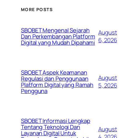
MORE POSTS
SBOBET Mengenal Sejarah
August
Dan Perkembangan Platform
6, 2026
Digital yang Mudah Dipahami
SBOBET Aspek Keamanan
August
Regulasi dan Penggunaan
Platform Digital yang Ramah
5, 2026
Pengguna
SBOBET Informasi Lengkap
Tentang Teknologi Dan
August
Layanan Digital Untuk
4, 2026