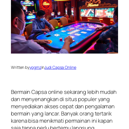
Written by
ypgmz
in
Judi Capsa Online
Bermain Capsa online sekarang lebih mudah
dan menyenangkan di situs populer yang
menyediakan akses cepat dan pengalaman
bermain yang lancar. Banyak orang tertarik
karena bisa menikmati permainan ini kapan
saja tanpa perlu bertemu langsung.