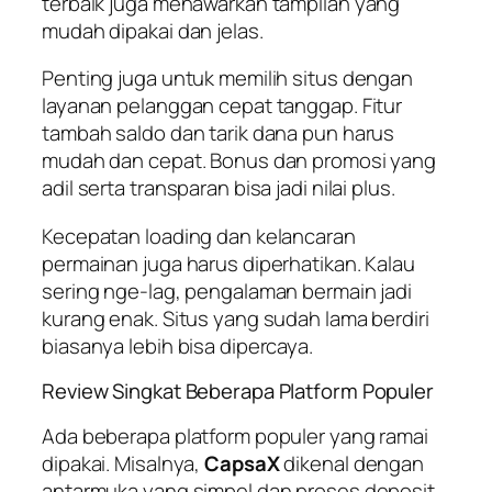
terbaik juga menawarkan tampilan yang
mudah dipakai dan jelas.
Penting juga untuk memilih situs dengan
layanan pelanggan cepat tanggap. Fitur
tambah saldo dan tarik dana pun harus
mudah dan cepat. Bonus dan promosi yang
adil serta transparan bisa jadi nilai plus.
Kecepatan loading dan kelancaran
permainan juga harus diperhatikan. Kalau
sering nge-lag, pengalaman bermain jadi
kurang enak. Situs yang sudah lama berdiri
biasanya lebih bisa dipercaya.
Review Singkat Beberapa Platform Populer
Ada beberapa platform populer yang ramai
dipakai. Misalnya,
CapsaX
dikenal dengan
antarmuka yang simpel dan proses deposit