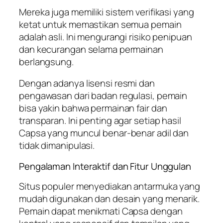
Mereka juga memiliki sistem verifikasi yang
ketat untuk memastikan semua pemain
adalah asli. Ini mengurangi risiko penipuan
dan kecurangan selama permainan
berlangsung.
Dengan adanya lisensi resmi dan
pengawasan dari badan regulasi, pemain
bisa yakin bahwa permainan fair dan
transparan. Ini penting agar setiap hasil
Capsa yang muncul benar-benar adil dan
tidak dimanipulasi.
Pengalaman Interaktif dan Fitur Unggulan
Situs populer menyediakan antarmuka yang
mudah digunakan dan desain yang menarik.
Pemain dapat menikmati Capsa dengan