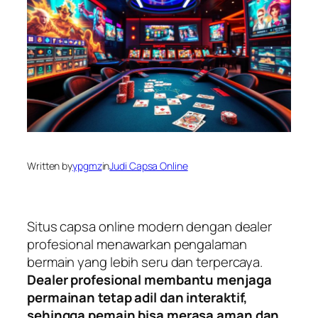
Written by
ypgmz
in
Judi Capsa Online
Situs capsa online modern dengan dealer
profesional menawarkan pengalaman
bermain yang lebih seru dan terpercaya.
Dealer profesional membantu menjaga
permainan tetap adil dan interaktif,
sehingga pemain bisa merasa aman dan