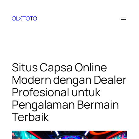
Skip
to
OLXTOTO
content
Situs Capsa Online
Modern dengan Dealer
Profesional untuk
Pengalaman Bermain
Terbaik