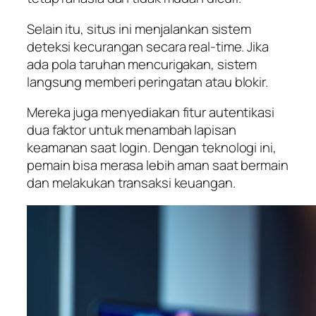
Selain itu, situs ini menjalankan sistem
deteksi kecurangan secara real-time. Jika
ada pola taruhan mencurigakan, sistem
langsung memberi peringatan atau blokir.
Mereka juga menyediakan fitur autentikasi
dua faktor untuk menambah lapisan
keamanan saat login. Dengan teknologi ini,
pemain bisa merasa lebih aman saat bermain
dan melakukan transaksi keuangan.