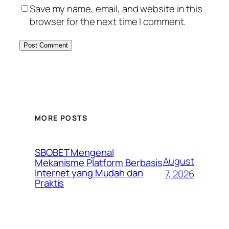
Save my name, email, and website in this
browser for the next time I comment.
MORE POSTS
SBOBET Mengenal
August
Mekanisme Platform Berbasis
Internet yang Mudah dan
7, 2026
Praktis