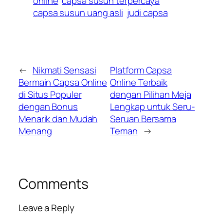
online
capsa susun terpercaya
capsa susun uang asli
judi capsa
←
Nikmati Sensasi
Platform Capsa
Bermain Capsa Online
Online Terbaik
di Situs Populer
dengan Pilihan Meja
dengan Bonus
Lengkap untuk Seru-
Menarik dan Mudah
Seruan Bersama
Menang
Teman
→
Comments
Leave a Reply