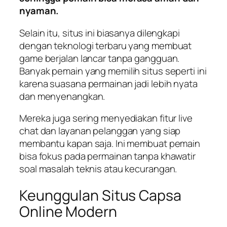
nyaman.
Selain itu, situs ini biasanya dilengkapi
dengan teknologi terbaru yang membuat
game berjalan lancar tanpa gangguan.
Banyak pemain yang memilih situs seperti ini
karena suasana permainan jadi lebih nyata
dan menyenangkan.
Mereka juga sering menyediakan fitur live
chat dan layanan pelanggan yang siap
membantu kapan saja. Ini membuat pemain
bisa fokus pada permainan tanpa khawatir
soal masalah teknis atau kecurangan.
Keunggulan Situs Capsa
Online Modern