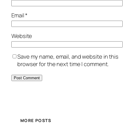
Email
*
Website
Save my name, email, and website in this
browser for the next time I comment.
MORE POSTS