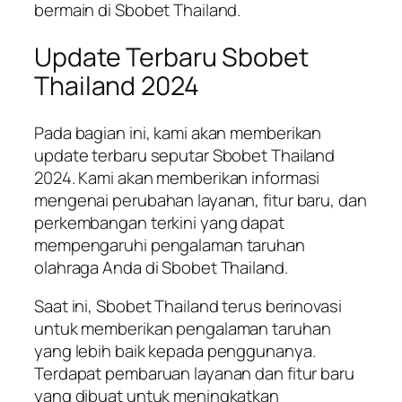
bermain di Sbobet Thailand.
Update Terbaru Sbobet
Thailand 2024
Pada bagian ini, kami akan memberikan
update terbaru seputar Sbobet Thailand
2024. Kami akan memberikan informasi
mengenai perubahan layanan, fitur baru, dan
perkembangan terkini yang dapat
mempengaruhi pengalaman taruhan
olahraga Anda di Sbobet Thailand.
Saat ini, Sbobet Thailand terus berinovasi
untuk memberikan pengalaman taruhan
yang lebih baik kepada penggunanya.
Terdapat pembaruan layanan dan fitur baru
yang dibuat untuk meningkatkan