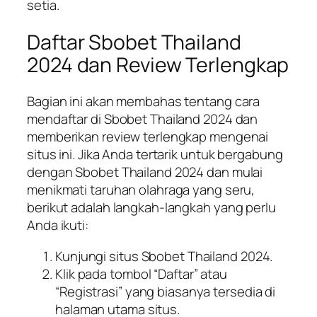
setia.
Daftar Sbobet Thailand
2024 dan Review Terlengkap
Bagian ini akan membahas tentang cara
mendaftar di Sbobet Thailand 2024 dan
memberikan review terlengkap mengenai
situs ini. Jika Anda tertarik untuk bergabung
dengan Sbobet Thailand 2024 dan mulai
menikmati taruhan olahraga yang seru,
berikut adalah langkah-langkah yang perlu
Anda ikuti:
Kunjungi situs Sbobet Thailand 2024.
Klik pada tombol “Daftar” atau
“Registrasi” yang biasanya tersedia di
halaman utama situs.