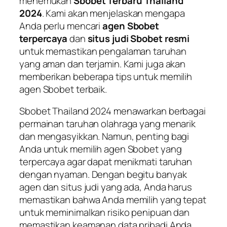
menemukan
Sbobet Terbaru Thailand
2024
. Kami akan menjelaskan mengapa
Anda perlu mencari
agen Sbobet
terpercaya
dan
situs judi Sbobet resmi
untuk memastikan pengalaman taruhan
yang aman dan terjamin. Kami juga akan
memberikan beberapa tips untuk memilih
agen Sbobet terbaik.
Sbobet Thailand 2024 menawarkan berbagai
permainan taruhan olahraga yang menarik
dan mengasyikkan. Namun, penting bagi
Anda untuk memilih agen Sbobet yang
terpercaya agar dapat menikmati taruhan
dengan nyaman. Dengan begitu banyak
agen dan situs judi yang ada, Anda harus
memastikan bahwa Anda memilih yang tepat
untuk meminimalkan risiko penipuan dan
memastikan keamanan data pribadi Anda.