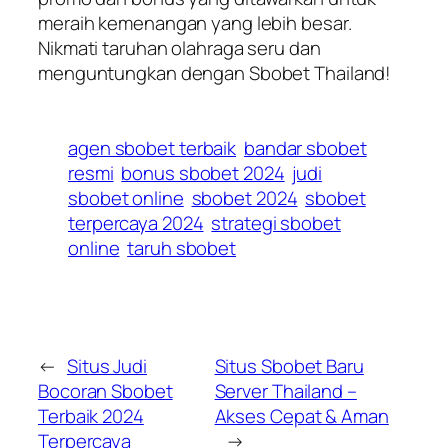
meraih kemenangan yang lebih besar.
Nikmati taruhan olahraga seru dan
menguntungkan dengan Sbobet Thailand!
agen sbobet terbaik
bandar sbobet
resmi
bonus sbobet 2024
judi
sbobet online
sbobet 2024
sbobet
terpercaya 2024
strategi sbobet
online
taruh sbobet
←
Situs Judi
Situs Sbobet Baru
Bocoran Sbobet
Server Thailand –
Terbaik 2024
Akses Cepat & Aman
Terpercaya
→