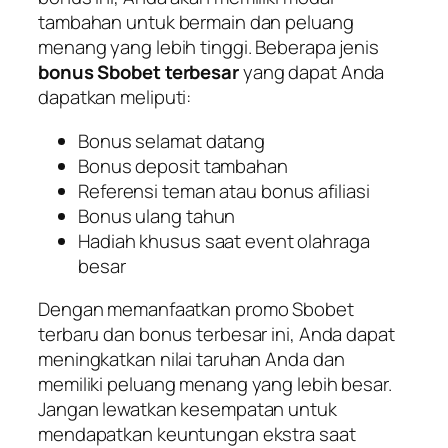
tambahan untuk bermain dan peluang
menang yang lebih tinggi. Beberapa jenis
bonus Sbobet terbesar
yang dapat Anda
dapatkan meliputi:
Bonus selamat datang
Bonus deposit tambahan
Referensi teman atau bonus afiliasi
Bonus ulang tahun
Hadiah khusus saat event olahraga
besar
Dengan memanfaatkan promo Sbobet
terbaru dan bonus terbesar ini, Anda dapat
meningkatkan nilai taruhan Anda dan
memiliki peluang menang yang lebih besar.
Jangan lewatkan kesempatan untuk
mendapatkan keuntungan ekstra saat