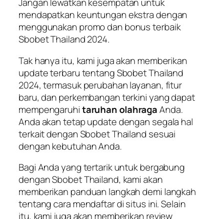
Jangan lewatkan kesempatan untuk
mendapatkan keuntungan ekstra dengan
menggunakan promo dan bonus terbaik
Sbobet Thailand 2024.
Tak hanya itu, kami juga akan memberikan
update terbaru tentang Sbobet Thailand
2024, termasuk perubahan layanan, fitur
baru, dan perkembangan terkini yang dapat
mempengaruhi
taruhan olahraga
Anda.
Anda akan tetap update dengan segala hal
terkait dengan Sbobet Thailand sesuai
dengan kebutuhan Anda.
Bagi Anda yang tertarik untuk bergabung
dengan Sbobet Thailand, kami akan
memberikan panduan langkah demi langkah
tentang cara mendaftar di situs ini. Selain
itu, kami juga akan memberikan review