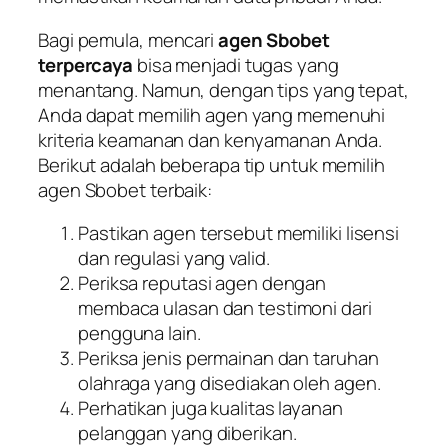
Bagi pemula, mencari
agen Sbobet
terpercaya
bisa menjadi tugas yang
menantang. Namun, dengan tips yang tepat,
Anda dapat memilih agen yang memenuhi
kriteria keamanan dan kenyamanan Anda.
Berikut adalah beberapa tip untuk memilih
agen Sbobet terbaik:
Pastikan agen tersebut memiliki lisensi
dan regulasi yang valid.
Periksa reputasi agen dengan
membaca ulasan dan testimoni dari
pengguna lain.
Periksa jenis permainan dan taruhan
olahraga yang disediakan oleh agen.
Perhatikan juga kualitas layanan
pelanggan yang diberikan.