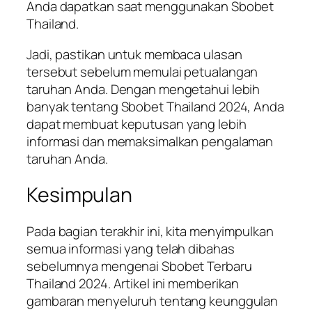
Anda dapatkan saat menggunakan Sbobet
Thailand.
Jadi, pastikan untuk membaca ulasan
tersebut sebelum memulai petualangan
taruhan Anda. Dengan mengetahui lebih
banyak tentang Sbobet Thailand 2024, Anda
dapat membuat keputusan yang lebih
informasi dan memaksimalkan pengalaman
taruhan Anda.
Kesimpulan
Pada bagian terakhir ini, kita menyimpulkan
semua informasi yang telah dibahas
sebelumnya mengenai Sbobet Terbaru
Thailand 2024. Artikel ini memberikan
gambaran menyeluruh tentang keunggulan