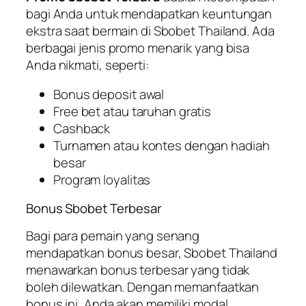
bagi Anda untuk mendapatkan keuntungan
ekstra saat bermain di Sbobet Thailand. Ada
berbagai jenis promo menarik yang bisa
Anda nikmati, seperti:
Bonus deposit awal
Free bet atau taruhan gratis
Cashback
Turnamen atau kontes dengan hadiah
besar
Program loyalitas
Bonus Sbobet Terbesar
Bagi para pemain yang senang
mendapatkan bonus besar, Sbobet Thailand
menawarkan bonus terbesar yang tidak
boleh dilewatkan. Dengan memanfaatkan
bonus ini, Anda akan memiliki modal