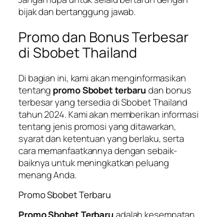
bijak dan bertanggung jawab.
Promo dan Bonus Terbesar
di Sbobet Thailand
Di bagian ini, kami akan menginformasikan
tentang
promo Sbobet terbaru
dan bonus
terbesar yang tersedia di Sbobet Thailand
tahun 2024. Kami akan memberikan informasi
tentang jenis promosi yang ditawarkan,
syarat dan ketentuan yang berlaku, serta
cara memanfaatkannya dengan sebaik-
baiknya untuk meningkatkan peluang
menang Anda.
Promo Sbobet Terbaru
Promo Sbobet Terbaru
adalah kesempatan