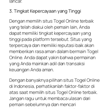
lancar.
3. Tingkat Kepercayaan yang Tinggi
Dengan memilih situs Togel Online terbaik
yang telah diakui oleh pemain lain, Anda
dapat memiliki tingkat kepercayaan yang
tinggi pada platform tersebut. Situs yang
terpercaya dan memiliki reputasi baik akan
memberikan rasa aman dalam bermain Togel
Online. Anda dapat yakin bahwa permainan
yang Anda mainkan adil dan transaksi
keuangan Anda aman.
Dengan banyaknya pilihan situs Togel Online
di Indonesia, perhatikanlah faktor-faktor di
atas saat memilih situs Togel Online terbaik.
Jangan ragu untuk membaca ulasan dari
pemain sebelumnya dan mencari