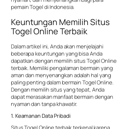
pemain Togel di Indonesia.
Keuntungan Memilih Situs
Togel Online Terbaik
Dalam artikel ini, Anda akan menjelajahi
beberapa keuntungan yang bisa Anda
dapatkan dengan memilih situs Togel Online
terbaik. Memiliki pengalaman bermain yang
aman dan menyenangkan adalah hal yang
paling penting dalam bermain Togel Online.
Dengan memilih situs yang tepat, Anda
dapat merasakan manfaat bermain dengan
nyaman dan tanpa khawatir.
1. Keamanan Data Pribadi
Situs Togel Online terbaik terkenal karena