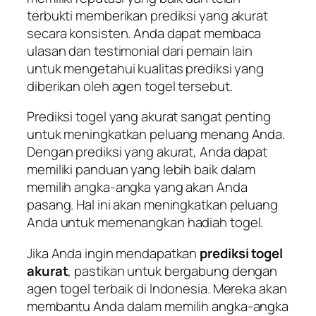
terbukti memberikan prediksi yang akurat
secara konsisten. Anda dapat membaca
ulasan dan testimonial dari pemain lain
untuk mengetahui kualitas prediksi yang
diberikan oleh agen togel tersebut.
Prediksi togel yang akurat sangat penting
untuk meningkatkan peluang menang Anda.
Dengan prediksi yang akurat, Anda dapat
memiliki panduan yang lebih baik dalam
memilih angka-angka yang akan Anda
pasang. Hal ini akan meningkatkan peluang
Anda untuk memenangkan hadiah togel.
Jika Anda ingin mendapatkan
prediksi togel
akurat
, pastikan untuk bergabung dengan
agen togel terbaik di Indonesia. Mereka akan
membantu Anda dalam memilih angka-angka