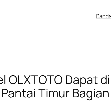
Banda
el OLXTOTO Dapat di
Pantai Timur Bagian