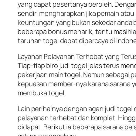
yang dapat pesertanya peroleh. Dengan
sendiri mengharapkan jika pemain atau
keuntungan yang bukan sekedar anda bi
beberapa bonus menarik, tentu masihla
taruhan togel dapat dipercaya di Indone
Layanan Pelayanan Terhebat yang Terus
Tiap-tiap biro judi togel jelas terus m
pekerjaan main togel. Namun sebagai p
kepuasan member-nya karena sarana ya
membuka togel.
Lain perihalnya dengan agen judi togel
pelayanan terhebat dan komplet. Hingg
didapat. Berikut ia beberapa sarana pel