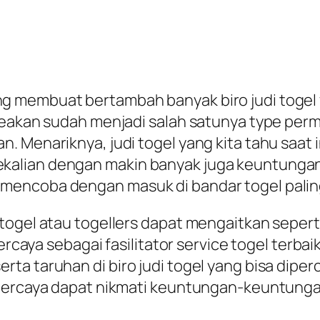
g membuat bertambah banyak biro judi togel 
 seakan sudah menjadi salah satunya type per
 Menariknya, judi togel yang kita tahu saat i
alian dengan makin banyak juga keuntungan 
mencoba dengan masuk di bandar togel palin
togel atau togellers dapat mengaitkan sepert
percaya sebagai fasilitator service togel terba
ta taruhan di biro judi togel yang bisa diper
ipercaya dapat nikmati keuntungan-keuntung