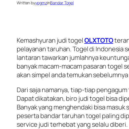
Written by
ypgmz
in
Bandar Togel
Kemashyuran judi togel
OLXTOTO
teran
pelayanan taruhan. Togel di Indonesia
lantaran tawarkan jumlahnya keuntungan.
banyak macam-macam pasaran togel sek
akan simpel anda temukan sebelumnya 
Dari saja namanya, tiap-tiap pengagum 
Dapat dikatakan, biro judi togel bisa di
Banyak yang menghendaki bisa masuk ser
peserta bandar taruhan togel paling d
service judi terhebat yang selalu diberi.