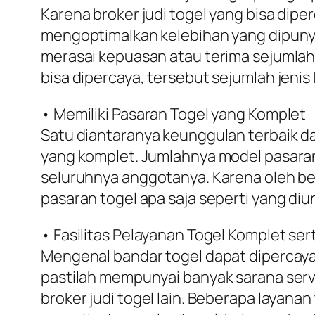
Karena broker judi togel yang bisa di
mengoptimalkan kelebihan yang dipunyai
merasai kepuasan atau terima sejumlah
bisa dipercaya, tersebut sejumlah jen
• Memiliki Pasaran Togel yang Komplet
Satu diantaranya keunggulan terbaik da
yang komplet. Jumlahnya model pasara
seluruhnya anggotanya. Karena oleh beg
pasaran togel apa saja seperti yang di
• Fasilitas Pelayanan Togel Komplet ser
Mengenal bandar togel dapat dipercaya 
pastilah mempunyai banyak sarana serv
broker judi togel lain. Beberapa layana