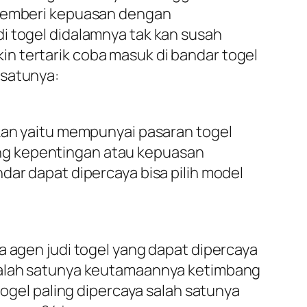
g memberi kepuasan dengan
i togel didalamnya tak kan susah
n tertarik coba masuk di bandar togel
 satunya:
ikan yaitu mempunyai pasaran togel
ng kepentingan atau kepuasan
dar dapat dipercaya bisa pilih model
a agen judi togel yang dapat dipercaya
 salah satunya keutamaannya ketimbang
togel paling dipercaya salah satunya