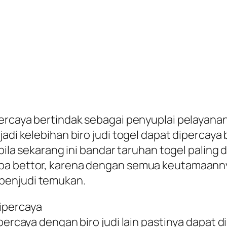
ercaya bertindak sebagai penyuplai pelayanan 
jadi kelebihan biro judi togel dapat dipercaya
h bila sekarang ini bandar taruhan togel palin
rapa bettor, karena dengan semua keutamaan
penjudi temukan.
ipercaya
ipercaya dengan biro judi lain pastinya dapat 