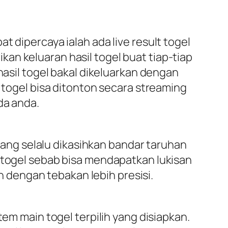
 dipercaya ialah ada live result togel
an keluaran hasil togel buat tiap-tiap
hasil togel bakal dikeluarkan dengan
l togel bisa ditonton secara streaming
da anda.
 yang selalu dikasihkan bandar taruhan
n togel sebab bisa mendapatkan lukisan
dengan tebakan lebih presisi.
tem main togel terpilih yang disiapkan.