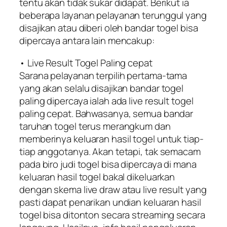
tentu akan tidak sukar didapat. Berikut ia
beberapa layanan pelayanan terunggul yang
disajikan atau diberi oleh bandar togel bisa
dipercaya antara lain mencakup:
• Live Result Togel Paling cepat
Sarana pelayanan terpilih pertama-tama
yang akan selalu disajikan bandar togel
paling dipercaya ialah ada live result togel
paling cepat. Bahwasanya, semua bandar
taruhan togel terus merangkum dan
memberinya keluaran hasil togel untuk tiap-
tiap anggotanya. Akan tetapi, tak semacam
pada biro judi togel bisa dipercaya di mana
keluaran hasil togel bakal dikeluarkan
dengan skema live draw atau live result yang
pasti dapat penarikan undian keluaran hasil
togel bisa ditonton secara streaming secara