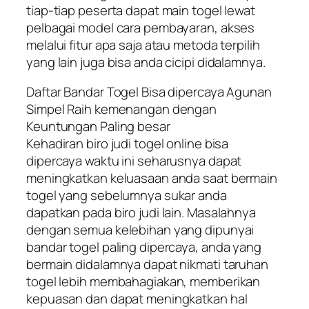
tiap-tiap peserta dapat main togel lewat
pelbagai model cara pembayaran, akses
melalui fitur apa saja atau metoda terpilih
yang lain juga bisa anda cicipi didalamnya.
Daftar Bandar Togel Bisa dipercaya Agunan
Simpel Raih kemenangan dengan
Keuntungan Paling besar
Kehadiran biro judi togel online bisa
dipercaya waktu ini seharusnya dapat
meningkatkan keluasaan anda saat bermain
togel yang sebelumnya sukar anda
dapatkan pada biro judi lain. Masalahnya
dengan semua kelebihan yang dipunyai
bandar togel paling dipercaya, anda yang
bermain didalamnya dapat nikmati taruhan
togel lebih membahagiakan, memberikan
kepuasan dan dapat meningkatkan hal