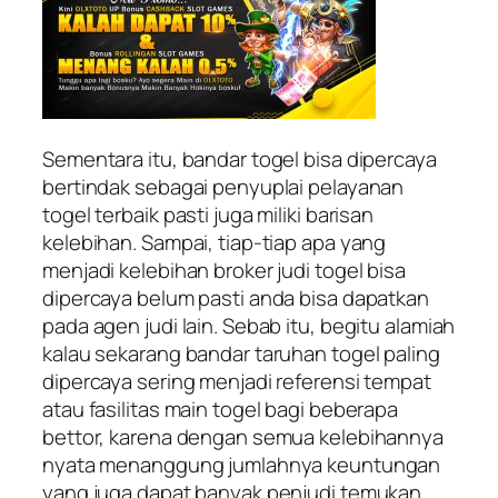
Sementara itu, bandar togel bisa dipercaya
bertindak sebagai penyuplai pelayanan
togel terbaik pasti juga miliki barisan
kelebihan. Sampai, tiap-tiap apa yang
menjadi kelebihan broker judi togel bisa
dipercaya belum pasti anda bisa dapatkan
pada agen judi lain. Sebab itu, begitu alamiah
kalau sekarang bandar taruhan togel paling
dipercaya sering menjadi referensi tempat
atau fasilitas main togel bagi beberapa
bettor, karena dengan semua kelebihannya
nyata menanggung jumlahnya keuntungan
yang juga dapat banyak penjudi temukan.