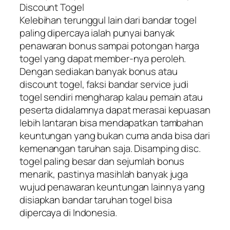
Discount Togel
Kelebihan terunggul lain dari bandar togel
paling dipercaya ialah punyai banyak
penawaran bonus sampai potongan harga
togel yang dapat member-nya peroleh.
Dengan sediakan banyak bonus atau
discount togel, faksi bandar service judi
togel sendiri mengharap kalau pemain atau
peserta didalamnya dapat merasai kepuasan
lebih lantaran bisa mendapatkan tambahan
keuntungan yang bukan cuma anda bisa dari
kemenangan taruhan saja. Disamping disc.
togel paling besar dan sejumlah bonus
menarik, pastinya masihlah banyak juga
wujud penawaran keuntungan lainnya yang
disiapkan bandar taruhan togel bisa
dipercaya di Indonesia.