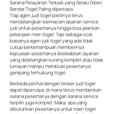
Sarana Pelayanan Terbaik yang Selalu Diberi
Bandar Togel Paling dipercaya
Tiap agen judi togel pastinya terus
mendatangkan bermacam layanan service
judi untuk pesertanya hingga bisa jalankan
pekerjaan main togel. Tapi sebagai soal,
biasanya agen judi togel yang ada tidak
cukup berkemampuan memberinya
kepuasan pesertanya disebabkan layanan
yang didatangkan kurang komplet atau tidak
lumayan mampu membuat pesertanya
gampang terhubung togel.
Berbeda perihal dengan broker judi togel
dapat dipercaya, di mana terus memberikan
sarana pesertanya dengan sarana service
terpilih juga komplet. Maka, apa yang
dibutuhkan pesertanya untuk main togel