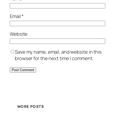
Email
*
Website
Save my name, email, and website in this
browser for the next time I comment.
MORE POSTS