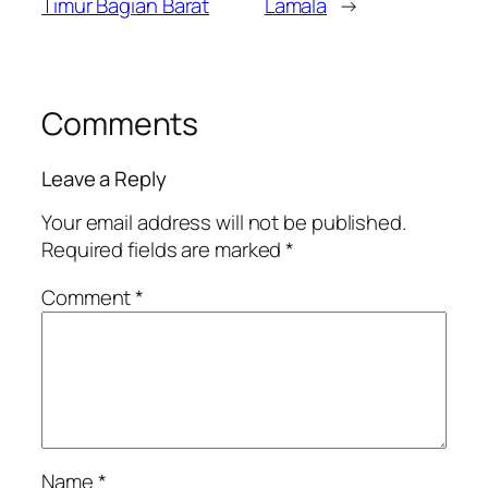
Timur Bagian Barat
Lamala
→
Comments
Leave a Reply
Your email address will not be published.
Required fields are marked
*
Comment
*
Name
*