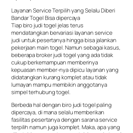
Layanan Service Terpilih yang Selalu Diberi
Bandar Togel Bisa dipercaya
Tiap biro judi togel jelas terus
mendatangkan bervariasi layanan service
judi untuk pesertanya hingga bisa jalankan
pekerjaan main togel. Namun sebagai kasus,
beberapa broker judi togel yang ada tidak
cukup berkemampuan memberinya
kepuasan member-nya dipicu layanan yang
didatangkan kurang komplet atau tidak
lumayan mampu membikin anggotanya
simpel terhubung togel.
Berbeda hal dengan biro judi togel paling
dipercaya, di mana selalu memberikan
fasilitas pesertanya dengan sarana service
terpilih namun juga komplet. Maka, apa yang