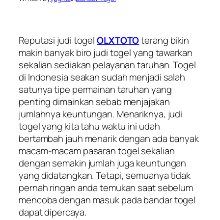
Reputasi judi togel
OLXTOTO
terang bikin
makin banyak biro judi togel yang tawarkan
sekalian sediakan pelayanan taruhan. Togel
di Indonesia seakan sudah menjadi salah
satunya tipe permainan taruhan yang
penting dimainkan sebab menjajakan
jumlahnya keuntungan. Menariknya, judi
togel yang kita tahu waktu ini udah
bertambah jauh menarik dengan ada banyak
macam-macam pasaran togel sekalian
dengan semakin jumlah juga keuntungan
yang didatangkan. Tetapi, semuanya tidak
pernah ringan anda temukan saat sebelum
mencoba dengan masuk pada bandar togel
dapat dipercaya.