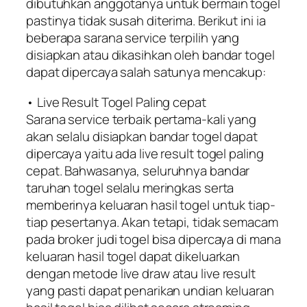
dibutuhkan anggotanya untuk bermain togel
pastinya tidak susah diterima. Berikut ini ia
beberapa sarana service terpilih yang
disiapkan atau dikasihkan oleh bandar togel
dapat dipercaya salah satunya mencakup:
• Live Result Togel Paling cepat
Sarana service terbaik pertama-kali yang
akan selalu disiapkan bandar togel dapat
dipercaya yaitu ada live result togel paling
cepat. Bahwasanya, seluruhnya bandar
taruhan togel selalu meringkas serta
memberinya keluaran hasil togel untuk tiap-
tiap pesertanya. Akan tetapi, tidak semacam
pada broker judi togel bisa dipercaya di mana
keluaran hasil togel dapat dikeluarkan
dengan metode live draw atau live result
yang pasti dapat penarikan undian keluaran