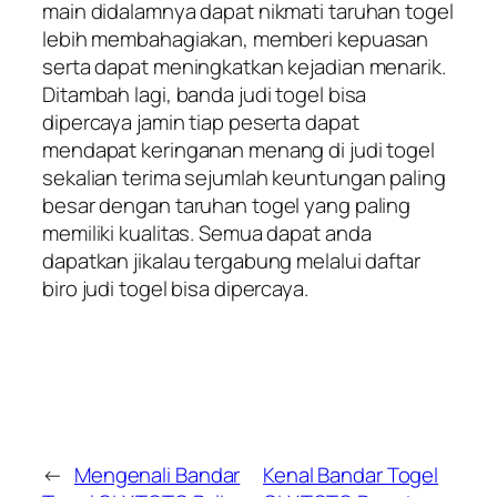
main didalamnya dapat nikmati taruhan togel
lebih membahagiakan, memberi kepuasan
serta dapat meningkatkan kejadian menarik.
Ditambah lagi, banda judi togel bisa
dipercaya jamin tiap peserta dapat
mendapat keringanan menang di judi togel
sekalian terima sejumlah keuntungan paling
besar dengan taruhan togel yang paling
memiliki kualitas. Semua dapat anda
dapatkan jikalau tergabung melalui daftar
biro judi togel bisa dipercaya.
←
Mengenali Bandar
Kenal Bandar Togel