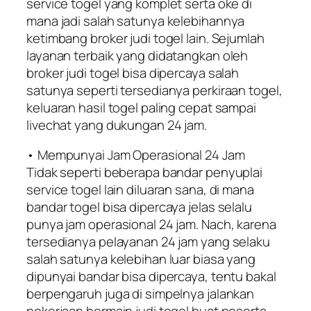
service togel yang komplet serta oke di
mana jadi salah satunya kelebihannya
ketimbang broker judi togel lain. Sejumlah
layanan terbaik yang didatangkan oleh
broker judi togel bisa dipercaya salah
satunya seperti tersedianya perkiraan togel,
keluaran hasil togel paling cepat sampai
livechat yang dukungan 24 jam.
• Mempunyai Jam Operasional 24 Jam
Tidak seperti beberapa bandar penyuplai
service togel lain diluaran sana, di mana
bandar togel bisa dipercaya jelas selalu
punya jam operasional 24 jam. Nach, karena
tersedianya pelayanan 24 jam yang selaku
salah satunya kelebihan luar biasa yang
dipunyai bandar bisa dipercaya, tentu bakal
berpengaruh juga di simpelnya jalankan