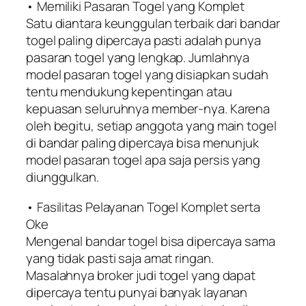
• Memiliki Pasaran Togel yang Komplet
Satu diantara keunggulan terbaik dari bandar
togel paling dipercaya pasti adalah punya
pasaran togel yang lengkap. Jumlahnya
model pasaran togel yang disiapkan sudah
tentu mendukung kepentingan atau
kepuasan seluruhnya member-nya. Karena
oleh begitu, setiap anggota yang main togel
di bandar paling dipercaya bisa menunjuk
model pasaran togel apa saja persis yang
diunggulkan.
• Fasilitas Pelayanan Togel Komplet serta
Oke
Mengenal bandar togel bisa dipercaya sama
yang tidak pasti saja amat ringan.
Masalahnya broker judi togel yang dapat
dipercaya tentu punyai banyak layanan