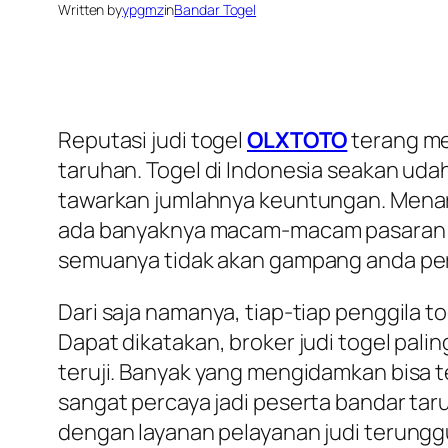
Written by
ypgmz
in
Bandar Togel
Reputasi judi togel
OLXTOTO
terang me
taruhan. Togel di Indonesia seakan uda
tawarkan jumlahnya keuntungan. Menarik
ada banyaknya macam-macam pasaran to
semuanya tidak akan gampang anda pe
Dari saja namanya, tiap-tiap penggila t
Dapat dikatakan, broker judi togel palin
teruji. Banyak yang mengidamkan bisa t
sangat percaya jadi peserta bandar ta
dengan layanan pelayanan judi terungg