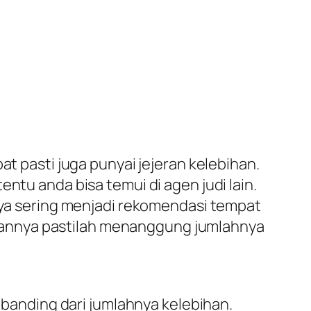
at pasti juga punyai jejeran kelebihan.
ntu anda bisa temui di agen judi lain.
caya sering menjadi rekomendasi tempat
aannya pastilah menanggung jumlahnya
dibanding dari jumlahnya kelebihan.