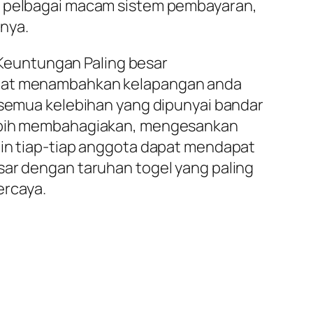
at pelbagai macam sistem pembayaran,
mnya.
Keuntungan Paling besar
dapat menambahkan kelapangan anda
n semua kelebihan yang dipunyai bandar
 lebih membahagiakan, mengesankan
min tiap-tiap anggota dapat mendapat
sar dengan taruhan togel yang paling
ercaya.