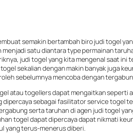
mbuat semakin bertambah biro judi togel yan
h menjadi satu diantara type permainan taruh
nya, judi togel yang kita mengenal saat ini
gel sekalian dengan makin banyak juga keun
roleh sebelumnya mencoba dengan tergabung 
ogel atau togellers dapat mengaitkan seperti 
g dipercaya sebagai fasilitator service togel 
ergabung serta taruhan di agen judi togel yan
ruhan togel dapat dipercaya dapat nikmati k
ul yang terus-menerus diberi.