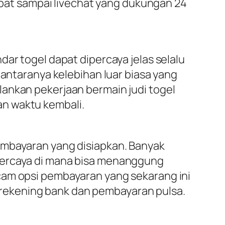
cepat sampai livechat yang dukungan 24
ar togel dapat dipercaya jelas selalu
iantaranya kelebihan luar biasa yang
lankan pekerjaan bermain judi togel
n waktu kembali.
embayaran yang disiapkan. Banyak
ipercaya di mana bisa menanggung
cam opsi pembayaran yang sekarang ini
l, rekening bank dan pembayaran pulsa.