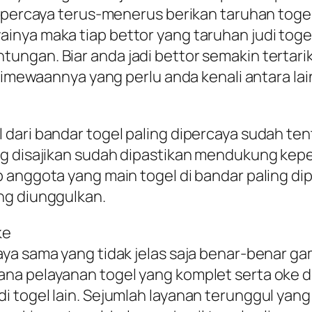
 dipercaya terus-menerus berikan taruhan to
nya maka tiap bettor yang taruhan judi toge
ngan. Biar anda jadi bettor semakin tertari
stimewaannya yang perlu anda kenali antara lai
dari bandar togel paling dipercaya sudah ten
ang disajikan sudah dipastikan mendukung ke
p anggota yang main togel di bandar paling 
ng diunggulkan.
ke
ya sama yang tidak jelas saja benar-benar gam
na pelayanan togel yang komplet serta oke di
 togel lain. Sejumlah layanan terunggul yang 