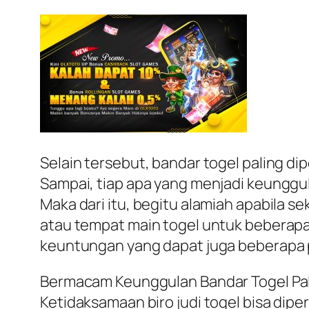
Selain tersebut, bandar togel paling di
Sampai, tiap apa yang menjadi keunggula
Maka dari itu, begitu alamiah apabila 
atau tempat main togel untuk beberap
keuntungan yang dapat juga beberapa p
Bermacam Keunggulan Bandar Togel Pal
Ketidaksamaan biro judi togel bisa dipe