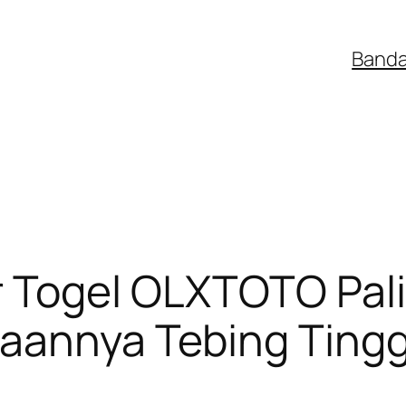
Banda
 Togel OLXTOTO Pali
waannya Tebing Tingg